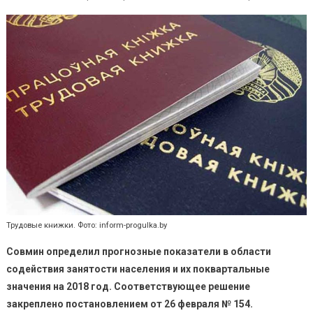
Власти
поставили
Минску
и
областям
задачи
по
безработиц
Трудовые книжки. Фото: inform-progulka.by
Совмин определил прогнозные показатели в области
содействия занятости населения и их поквартальные
значения на 2018 год.
Соответствующее решение
закреплено постановлением от 26 февраля № 154.