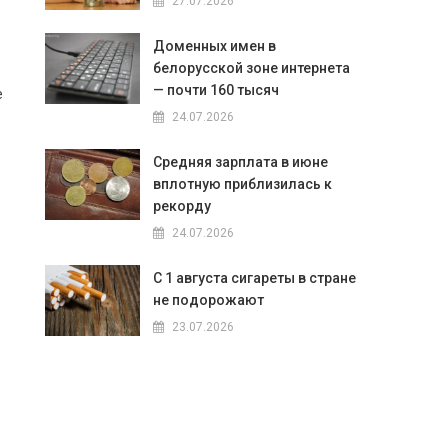
27.07.2026
Доменных имен в
белорусской зоне интернета
— почти 160 тысяч
е
24.07.2026
Средняя зарплата в июне
вплотную приблизилась к
рекорду
24.07.2026
С 1 августа сигареты в стране
не подорожают
23.07.2026