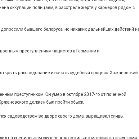
ена оккупации полицаем, в расстреле жертв у карьеров рядом с
 допросили бывшего белоруса, но никаких дальнейших действий н
 военным преступлениям нацистов в Германии и
ы открыть расследование и начать судебный процесс. Хржановский
оенным преступником. Он умер в октябре 2017-го от почечной
 Хржановского должен был пройти обыск.
лся садоводством во дворе своего дома, выращивал сливы,
дил на специальном скутере для пожилых в магазин за покупками.