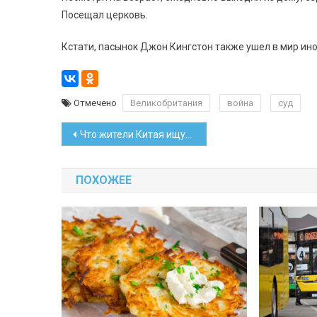
Посещал церковь.
Кстати, пасынок Джон Кингстон также ушел в мир ино
Отмечено
Великобритания
война
суд
Навигация
Что жители Китая ищут в интернете о Беларуси?
по
ПОХОЖЕЕ
записям