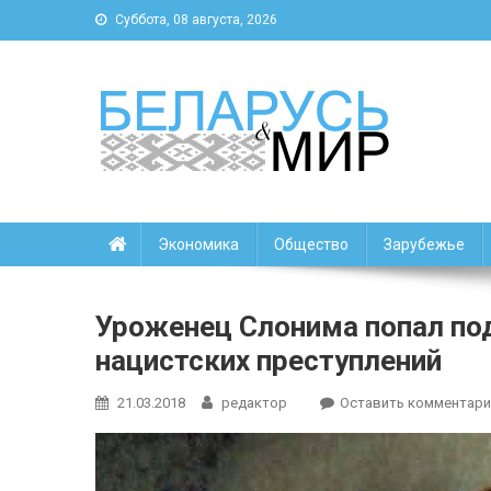
Суббота, 08 августа, 2026
Беларусь и мир
Новости Беларуси и мира
Экономика
Общество
Зарубежье
Уроженец Слонима попал по
нацистских преступлений
21.03.2018
редактор
Оставить комментари