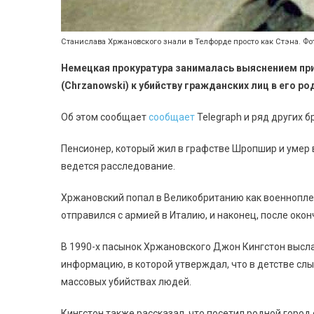
Станислава Хржановского знали в Телфорде просто как Стэна. Фот
Немецкая прокуратура занималась выяснением пр
(
Chrzanowski
) к убийству гражданских лиц в его 
Об этом сообщает
сообщает
Telegraph и ряд других 
Пенсионер, который жил в графстве Шропшир и умер в 
ведется расследование.
Хржановский попал в Великобританию как военнопле
отправился с армией в Италию, и наконец, после око
В 1990-х пасынок Хржановского Джон Кингстон высл
информацию, в которой утверждал, что в детстве слы
массовых убийствах людей.
Кингстон также рассказал, что посетил родной город 