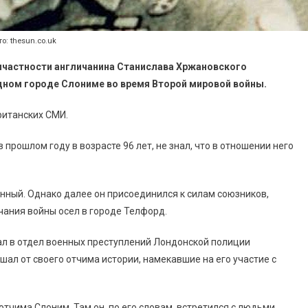
о: thesun.co.uk
ичастности англичанина Станислава Хржановского
родном городе Слониме во время Второй мировой войны.
британских СМИ.
прошлом году в возрасте 96 лет, не знал, что в отношении него
нный. Однако далее он присоединился к силам союзников,
нчания войны осел в городе Телфорд.
ал в отдел военных преступлений Лондонской полиции
шал от своего отчима истории, намекавшие на его участие с
отчима Слоним. Там он, по его словам, встретился с людьми,