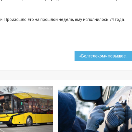
й. Произошло это на прошлой неделе, ему исполнилось 74 года.
«Белтелеком» повышает с 1 апреля тарифы на доступ в интернет