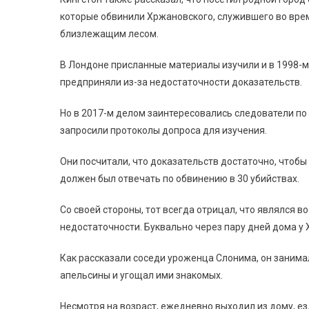
которые обвинили Хржановского, служившего во врем
близлежащим лесом.
В Лондоне присланные материалы изучили и в 1998-м
предприняли из-за недостаточности доказательств.
Но в 2017-м делом заинтересовались следователи по
запросили
протоколы допроса
для изучения.
Они посчитали, что доказательств достаточно, чтоб
должен был отвечать по обвинению в 30 убийствах.
Со своей стороны, тот всегда отрицал, что являлся в
недостаточности. Буквально через пару дней дома у
Как рассказали соседи уроженца Слонима, он занима
апельсины и угощал ими знакомых.
Несмотря на возраст, ежедневно выходил из дому, ез