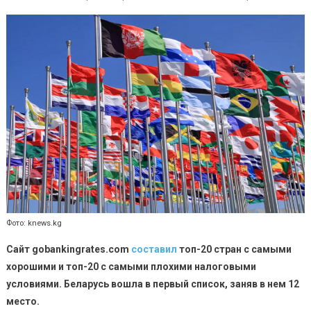
Беларусь
попала
в
топ
стран
с
хорошим
налоговым
климатом
Фото: knews.kg
Сайт gobankingrates.com
составил
топ-20 стран с самыми
хорошими и топ-20 с самыми плохими налоговыми
условиями. Беларусь вошла в первый список, заняв в нем 12
место.