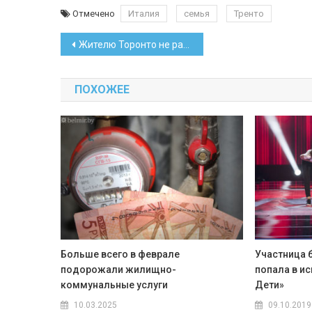
Отмечено
Италия
семья
Тренто
Навигация
Жителю Торонто не разрешили ввезти свою белорусскую жену
по
ПОХОЖЕЕ
записям
Больше всего в феврале
Участница 
подорожали жилищно-
попала в и
коммунальные услуги
Дети»
10.03.2025
09.10.2019