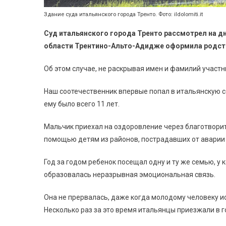
Здание суда итальянского города Тренто. Фото: ildolomiti.it
Суд итальянского города Тренто рассмотрел на д
области Трентино-Альто-Адидже оформила родств
Об этом случае, не раскрывая имен и фамилий участн
Наш соотечественник впервые попал в итальянскую с
ему было всего 11 лет.
Мальчик приехал на оздоровление через благотвори
помощью детям из районов, пострадавших от аварии
Год за годом ребенок посещал одну и ту же семью, у 
образовалась неразрывная эмоциональная связь.
Она не прервалась, даже когда молодому человеку и
Несколько раз за это время итальянцы приезжали в г