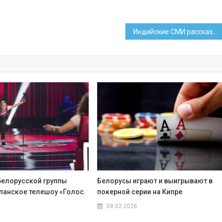
Индийские СМИ рассказали о белорусах в Бубанешваре
белорусской группы
Белорусы играют и выигрывают в
спанское телешоу «Голос.
покерной серии на Кипре
08.02.2026