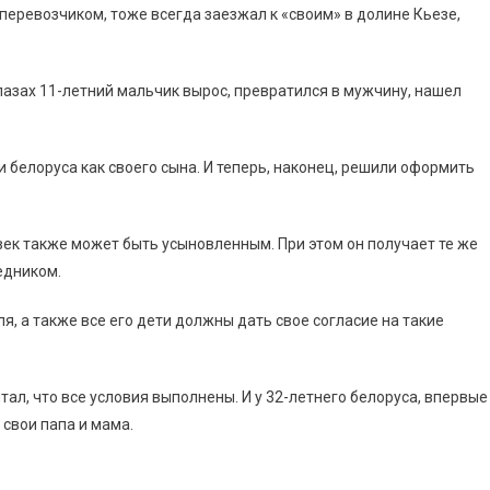
еревозчиком, тоже всегда заезжал к «своим» в долине Кьезе,
глазах 11-летний мальчик вырос, превратился в мужчину, нашел
 белоруса как своего сына. И теперь, наконец, решили оформить
век также может быть усыновленным. При этом он получает те же
ледником.
я, а также все его дети должны дать свое согласие на такие
тал, что все условия выполнены. И у 32-летнего белоруса, впервые
 свои папа и мама.