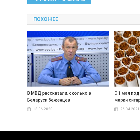
по
ПОХОЖЕЕ
записям
В МВД рассказали, сколько в
С 1 мая по
Беларуси беженцев
марки сига
18.06.2020
26.04.2021