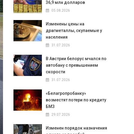
36,9 млн долларов
05.08.2026
Изменены цены на
драгметаллы, скупаемые у
населения
31.07.2026
В Австрии белорус мчался по
автобану с превышением
скорости
31.07.2026
«Белагропробанку»
возместят потери по кредиту
БМЗ
29.07.2026
Изменен порядок назначения