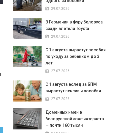
одного из пособий
29.07.2026
В Германии в фуру белоруса
сзади влетела Toyota
29.07.2026
С 1 августа вырастут пособия
по уходу за ребенком до 3
лет
27.07.2026
N
С 1 августа вслед за БПМ
вырастут пенсии и пособия
27.07.2026
Доменных имен в
белорусской зоне интернета
— почти 160 тысяч