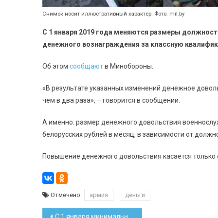
Снимок носит иллюстративный характер. Фото: mil.by
С 1 января 2019 года меняются размеры должнос
денежного вознаграждения за классную квалифик
Об этом
сообщают
в Минобороны.
«В результате указанных изменений денежное довол
чем в два раза», – говорится в сообщении.
А именно: размер денежного довольствия военнослуж
белорусских рублей в месяц, в зависимости от должн
Повышение денежного довольствия касается только 
Отмечено
армия
деньги
Навигация
С 1 января минимальная зарплата вырастет до 330 рублей