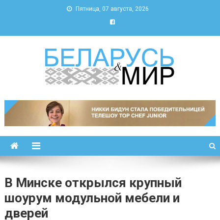
Пятница, 07 августа, 2026
Беларусь и мир
Новости Беларуси и мира
В Минске открылся крупный
шоурум модульной мебели и
дверей