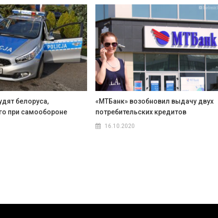
удят белоруса,
«МТБанк» возобновил выдачу двух
о при самообороне
потребительских кредитов
16.10.2020