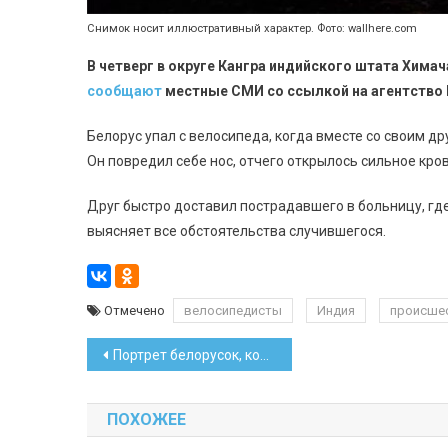
Снимок носит иллюстративный характер. Фото: wallhere.com
В четверг в округе Кангра индийского штата Химач
сообщают
местные СМИ со ссылкой на агентство
Белорус упал с велосипеда, когда вместе со своим д
Он повредил себе нос, отчего открылось сильное кро
Друг быстро доставил пострадавшего в больницу, гд
выясняет все обстоятельства случившегося.
Отмечено
велосипедисты
Индия
происше
Навигация
Портрет белорусок, которые берут кредит: исследование банка
по
ПОХОЖЕЕ
записям