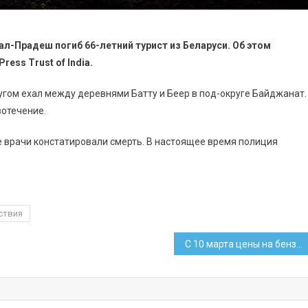
ал-Прадеш погиб 66-летний турист из Беларуси. Об этом
Press
Trust
of
India
.
ругом ехал между деревнями Батту и Беер в под-округе Байджанат.
вотечение.
е врачи констатировали смерть. В настоящее время полиция
ствия
C 10 марта цены на бензин повысились на 1 копейку