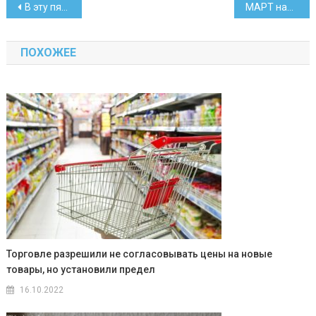
Навигация
В эту пятницу нотариусы будут консультировать бесплатно
МАРТ нашел нарушения в магазинах «Евроторга» и «Добронома»
по
ПОХОЖЕЕ
записям
Торговле разрешили не согласовывать цены на новые
товары, но установили предел
16.10.2022