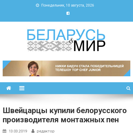
Понедельник, 10 августа, 2026
Беларусь и мир
Новости Беларуси и мира
Швейцарцы купили белорусского
производителя монтажных пен
13.03.2019
редактор