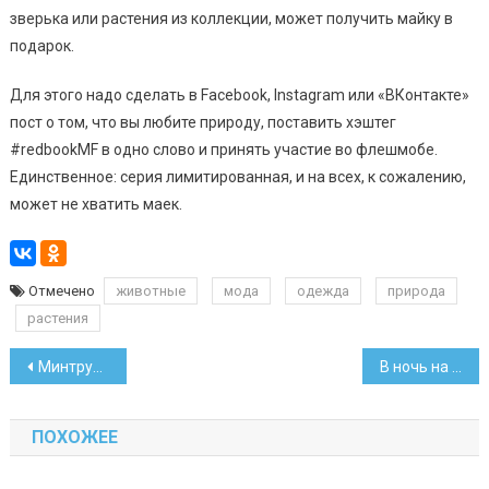
зверька или растения из коллекции, может получить майку в
подарок.
Для этого надо сделать в Facebook, Instagram или «ВКонтакте»
пост о том, что вы любите природу, поставить хэштег
#redbookMF в одно слово и принять участие во флешмобе.
Единственное: серия лимитированная, и на всех, к сожалению,
может не хватить маек.
Отмечено
животные
мода
одежда
природа
растения
Навигация
Минтруда установило тарифные разряды по должностям
В ночь на 2 мая возможны перебои с обслуживанием карт
по
ПОХОЖЕЕ
записям