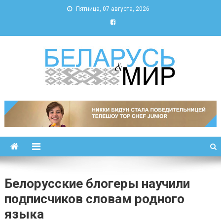
Пятница, 07 августа, 2026
Беларусь и мир
Новости Беларуси и мира
Белорусские блогеры научили
подписчиков словам родного
языка