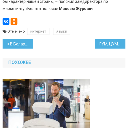
бы характер нашей страны, – пояснил замдиректора по
маркетингу «Белага полюса»
Максим Журович
.
Отмечено
интернет
языки
Навигация
В Беларуси ищут лучших учителей для работы в регионах
ГУМ, ЦУМ, «На Немиге»: скидки в магазинах Минска в июне
по
ПОХОЖЕЕ
записям