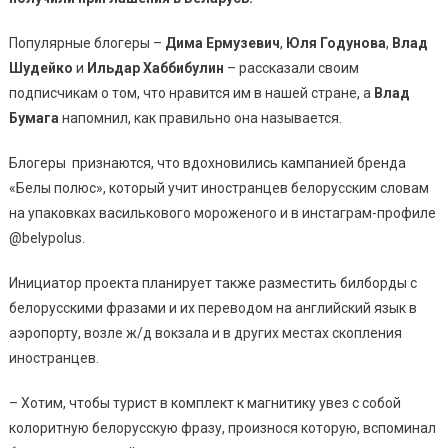
Популярные блогеры –
Дима Ермузевич
,
Юля Годунова
,
Влад
Шудейко
и
Ильдар Хаббибулин
– рассказали своим
подписчикам о том, что нравится им в нашей стране, а
Влад
Бумага
напомнил, как правильно она называется.
Блогеры признаются, что вдохновились кампанией бренда
«Белы полюс», который учит иностранцев белорусским словам
на упаковках василькового мороженого и в инстаграм-профиле
@belypolus.
Инициатор проекта планирует также разместить билборды с
белорусскими фразами и их переводом на английский язык в
аэропорту, возле ж/д вокзала и в других местах скопления
иностранцев.
– Хотим, чтобы турист в комплект к магнитику увез с собой
колоритную белорусскую фразу, произнося которую, вспоминал