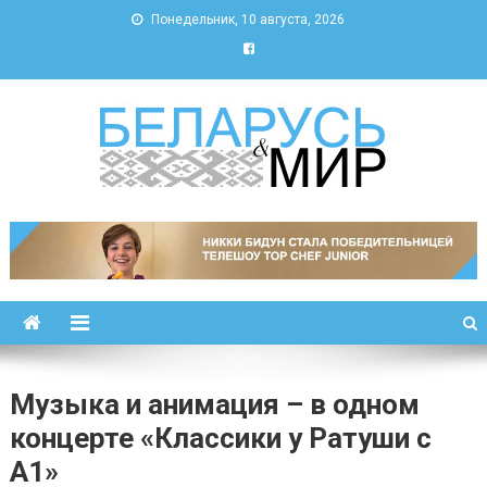
Понедельник, 10 августа, 2026
Беларусь и мир
Новости Беларуси и мира
Музыка и анимация – в одном
концерте «Классики у Ратуши с
А1»