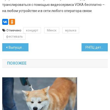
транслироваться с помощью видеосервиса VOKA бесплатно –
на любом устройстве и в сети любого оператора связи.
Отмечено
концерт
Минск
музыка
фестиваль
Навигация
Выпущена банковская карта для болельщиков БАТЭ
РНПЦ детской хирургии подарили аппараты для лечения желтухи
по
ПОХОЖЕЕ
записям