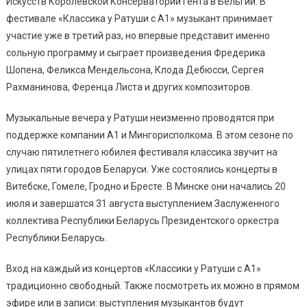
Искусств Королевской Консерватории Гента в Бельгии. В
фестивале «Классика у Ратуши с А1» музыкант принимает
участие уже в третий раз, но впервые представит именно
сольную программу и сыграет произведения Фредерика
Шопена, Феликса Мендельсона, Клода Дебюсси, Сергея
Рахманинова, Ференца Листа и других композиторов.
Музыкальные вечера у Ратуши неизменно проводятся при
поддержке компании A1 и Мингорисполкома. В этом сезоне по
случаю пятилетнего юбилея фестиваля классика звучит на
улицах пяти городов Беларуси. Уже состоялись концерты в
Витебске, Гомеле, Гродно и Бресте. В Минске они начались 20
июля и завершатся 31 августа выступлением Заслуженного
коллектива Республики Беларусь Президентского оркестра
Республики Беларусь.
Вход на каждый из концертов «Классики у Ратуши с A1»
традиционно свободный. Также посмотреть их можно в прямом
эфире или в записи: выступления музыкантов будут