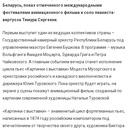
Беларусь, показ отмеченного международными
фестивалями анимационного фильма и соло пианиста-
виртуоза Тимура Сергеени.
Первым выступит один из ведущих коллективов страны –
Государственный камерный оркестр Республики Беларусь под
управлением маэстро Евгения Бушкова. В программе – музыка
Вольфганга Амадея Моцарта, Эдварда Грига и Петра
Чайковского. А главным событием вечера станет исполнение
цикла пьес «Картинки с выставки» Модеста Мусоргского в
оркестровке российского и канадского виолончелиста и
дирижера Юлия Туровского. Пока оркестр будет играть, на
экране у сцены покажут анимационный фильм, созданный по
картинам современной художницы Натальи Туровской.
«Картинки с выставки» – знаменитый цикл фортепианных пьес,
написанных в 1874 году российским композитором под
впечатлением от творчества своего друга, художника Виктора