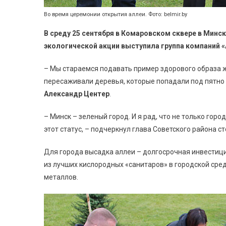
Во время церемонии открытия аллеи. Фото: belmir.by
В среду 25 сентября в Комаровском сквере в Минс
экологической акции выступила группа компаний «А
– Мы стараемся подавать пример здорового образа 
пересаживали деревья, которые попадали под пятно
Александр Центер
.
– Минск – зеленый город. И я рад, что не только го
этот статус, – подчеркнул глава Советского района 
Для города высадка аллеи – долгосрочная инвестиция
из лучших кислородных «санитаров» в городской сре
металлов.