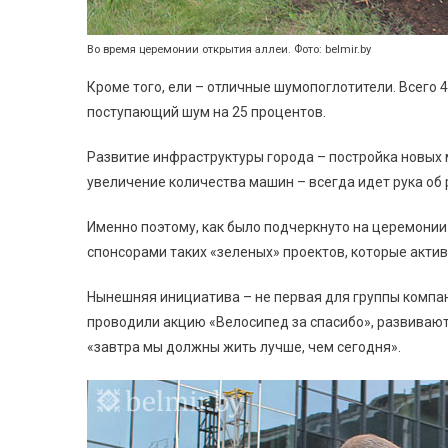
Во время церемонии открытия аллеи. Фото: belmir.by
Кроме того, ели – отличные шумопоглотители. Всего
поступающий шум на 25 процентов.
Развитие инфраструктуры города – п
остройка новых 
увеличение количества машин – всегда идет рука об 
Именно поэтому, как было подчеркнуто на церемонии
спонсорами таких «зеленых» проектов, которые акт
Нынешняя инициатива – не первая для группы компан
проводили акцию «Велосипед за спасибо», развивают
«завтра мы должны жить лучше, чем сегодня».