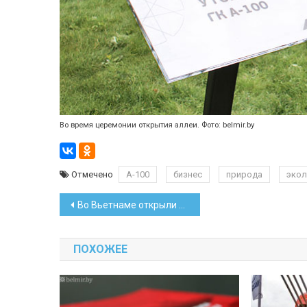
Во время церемонии открытия аллеи. Фото: belmir.by
Отмечено
А-100
бизнес
природа
экол
Навигация
Во Вьетнаме открыли завод по сборке грузовиков МАЗ
по
ПОХОЖЕЕ
записям