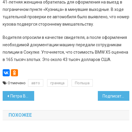
41-летняя женщина обратилась для оформления на выезд в
пограничном пункте «Кузница» в минувшие выходные. В ходе
тщательной проверки ее автомобиля было выявлено, что номер
кузова подвергся стороннему вмешательству.
Водителя опросили в качестве свидетеля, а после оформления
необходимой документации машину передали сотрудникам
полиции в Сокулке. Уточняется, что стоимость BMW X5 оценена
в 165 тысяч злотых. Это около 43 тысяч долларов США.
Отмечено
авто
граница
Польша
Навигация
Петра Васюченко номинировали на премию Астрид Линдгрен
Подписать кредитный договор теперь можно пальцем в смартфоне
по
ПОХОЖЕЕ
записям