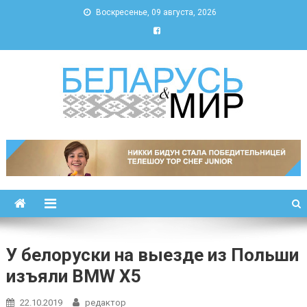
Воскресенье, 09 августа, 2026
Беларусь и мир
Новости Беларуси и мира
У белоруски на выезде из Польши
изъяли BMW X5
22.10.2019
редактор