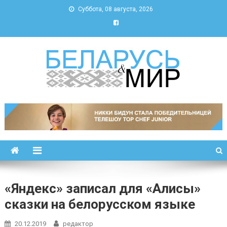
Суббота, 08 августа, 2026
Беларусь и мир
Новости Беларуси и мира
«Яндекс» записал для «Алисы»
сказки на белорусском языке
20.12.2019
редактор