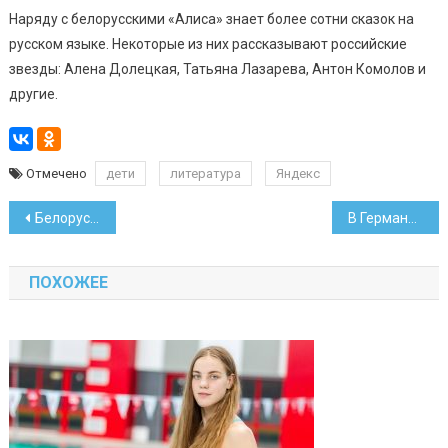
Наряду с белорусскими «Алиса» знает более сотни сказок на
русском языке. Некоторые из них рассказывают российские
звезды: Алена Долецкая, Татьяна Лазарева, Антон Комолов и
другие.
Отмечено
дети
литература
Яндекс
Навигация
Белорус задел фурой навес в немецкой земле Гессен
В Германии избили литовского дальнобойщика, задержан белорус
по
ПОХОЖЕЕ
записям