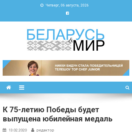
Четверг, 06 августа, 2026
Беларусь и мир
Новости Беларуси и мира
К 75-летию Победы будет
выпущена юбилейная медаль
13.02.2020
редактор