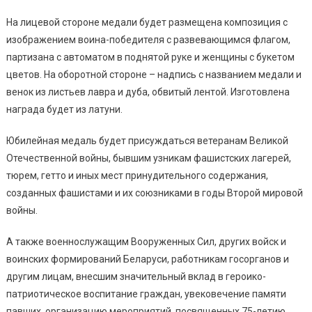
На лицевой стороне медали будет размещена композиция с
изображением воина-победителя с развевающимся флагом,
партизана с автоматом в поднятой руке и женщины с букетом
цветов. На оборотной стороне – надпись с названием медали и
венок из листьев лавра и дуба, обвитый лентой. Изготовлена
награда будет из латуни.
Юбилейная медаль будет присуждаться ветеранам Великой
Отечественной войны, бывшим узникам фашистских лагерей,
тюрем, гетто и иных мест принудительного содержания,
созданных фашистами и их союзниками в годы Второй мировой
войны.
А также военнослужащим Вооруженных Сил, других войск и
воинских формирований Беларуси, работникам госорганов и
другим лицам, внесшим значительный вклад в героико-
патриотическое воспитание граждан, увековечение памяти
павших, организацию мероприятий, посвященных 75-летию