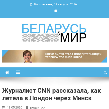
Воскресенье, 09 августа, 2026
Беларусь и мир
Новости Беларуси и мира
Журналист CNN рассказала, как
летела в Лондон через Минск
13.05.2020
редактор