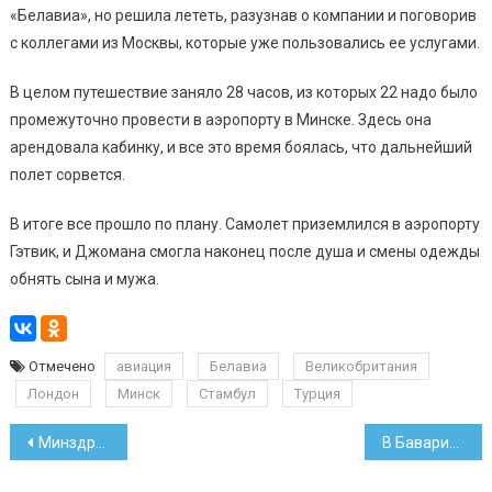
«Белавиа», но решила лететь, разузнав о компании и поговорив
с коллегами из Москвы, которые уже пользовались ее услугами.
В целом путешествие заняло 28 часов, из которых 22 надо было
промежуточно провести в аэропорту в Минске. Здесь она
арендовала кабинку, и все это время боялась, что дальнейший
полет сорвется.
В итоге все прошло по плану. Самолет приземлился в аэропорту
Гэтвик, и Джомана смогла наконец после душа и смены одежды
обнять сына и мужа.
Отмечено
авиация
Белавиа
Великобритания
Лондон
Минск
Стамбул
Турция
Навигация
Минздрав назвал число случаев коронавируса на 13 мая
В Баварии белорус на фуре проехал по «встречке» 20 км
по