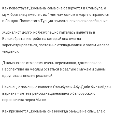
Как повествует Джомана, сама она базируется в Стамбуле, а
муж-британец вместе с их 4-летним сыном в марте отправился
в Лондон. После этого Турция приостановила авиасообщение.
Журналист долго, но безуспешно пыталась вылететь в
Великобританию: рейс, на который она смогла
зарегистрироваться, постоянно откладывался, а затем и вовсе
«подвис».
Джомана все это время очень переживала, даже плакала.
П
ерспектива на месяцы остаться в разлуке с мужем и сыном
вдруг стала вполне реальной.
Наконец, с помощью коллег в Стамбуле и Абу-Даби был найден
вариант – лететь рейсом национального белорусского
перевозчика через Минск.
Как признается Джомана, она никогда раньше не слышала о