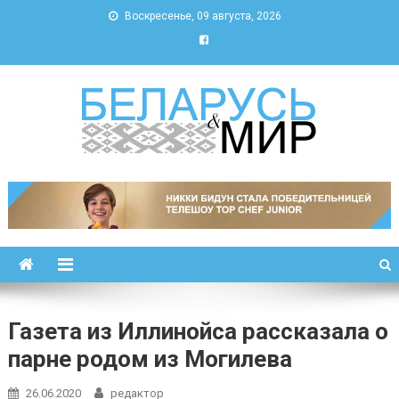
Воскресенье, 09 августа, 2026
Беларусь и мир
Новости Беларуси и мира
Газета из Иллинойса рассказала о
парне родом из Могилева
26.06.2020
редактор