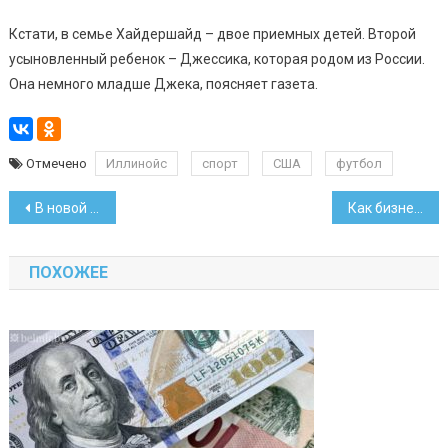
Кстати, в семье Хайдершайд – двое приемных детей. Второй
усыновленный ребенок – Джессика, которая родом из России.
Она немного младше Джека, поясняет газета.
Отмечено
Иллинойс
спорт
США
футбол
Навигация
В новой комедии о «Евровидении» есть «белорусский номер»
Как бизнес помогал минчанам с питьевой водой
по
ПОХОЖЕЕ
записям