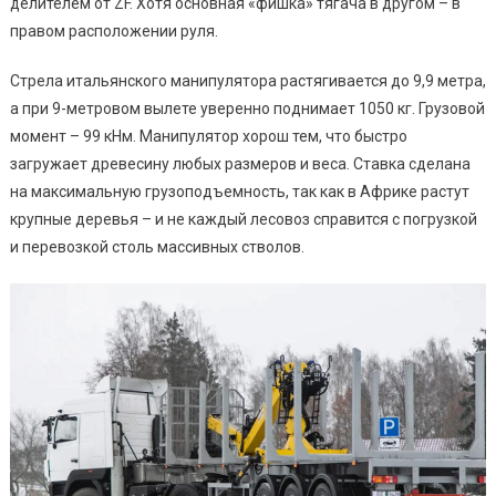
делителем от ZF. Хотя основная «фишка» тягача в другом – в
правом расположении руля.
Стрела итальянского манипулятора растягивается до 9,9 метра,
а при 9-метровом вылете уверенно поднимает 1050 кг. Грузовой
момент – 99 кНм. Манипулятор хорош тем, что быстро
загружает древесину любых размеров и веса. Ставка сделана
на максимальную грузоподъемность, так как в Африке растут
крупные деревья – и не каждый лесовоз справится с погрузкой
и перевозкой столь массивных стволов.