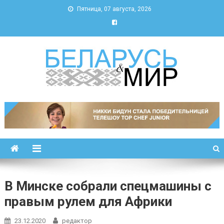
Пятница, 07 августа, 2026
Беларусь и мир
Новости Беларуси и мира
В Минске собрали спецмашины с
правым рулем для Африки
23.12.2020
редактор