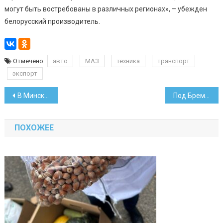
могут быть востребованы в различных регионах», – убежден
белорусский производитель.
Отмечено
авто
МАЗ
техника
транспорт
экспорт
Навигация
В Минск приходит транспортная платформа Bolt
Под Бременом белорус попал в ДТП с участием трех грузовиков
по
ПОХОЖЕЕ
записям