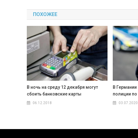
по
ПОХОЖЕЕ
записям
В ночь на среду 12 декабря могут
В Германии 
сбоить банковские карты
полиции по
06.12.2018
03.07.2020