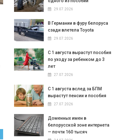
одного из пособий
29.07.2026
В Германии в фуру белоруса
сзади влетела Toyota
29.07.2026
С 1 августа вырастут пособия
по уходу за ребенком до 3
и
лет
27.07.2026
С 1 августа вслед за БПМ
вырастут пенсии и пособия
27.07.2026
Доменных имен в
белорусской зоне интернета
— почти 160 тысяч