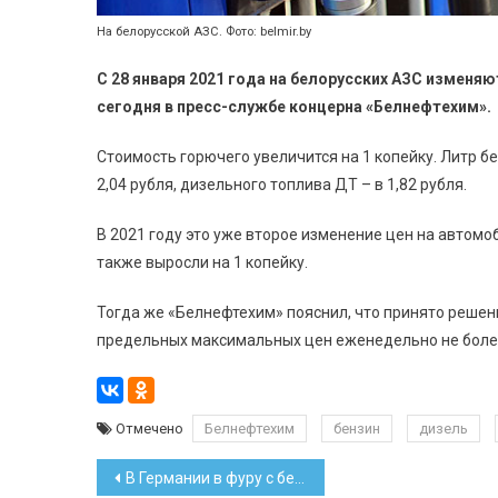
На белорусской АЗС. Фото: belmir.by
С 28 января 2021 года на белорусских АЗС изменя
сегодня в пресс-службе концерна «Белнефтехим».
Стоимость горючего увеличится на 1 копейку. Литр бен
2,04 рубля, дизельного топлива ДТ – в 1,82 рубля.
В 2021 году это уже второе изменение цен на автомо
также выросли на 1 копейку.
Тогда же «Белнефтехим» пояснил, что принято решен
предельных максимальных цен еженедельно не более
Отмечено
Белнефтехим
бензин
дизель
Навигация
В Германии в фуру с белорусом врезался другой грузовик