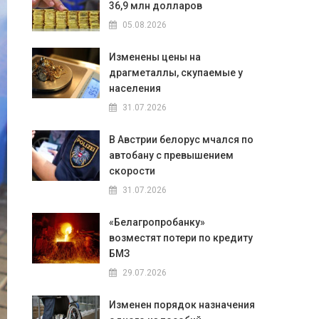
36,9 млн долларов
05.08.2026
Изменены цены на
драгметаллы, скупаемые у
населения
31.07.2026
В Австрии белорус мчался по
автобану с превышением
скорости
31.07.2026
«Белагропробанку»
возместят потери по кредиту
БМЗ
29.07.2026
Изменен порядок назначения