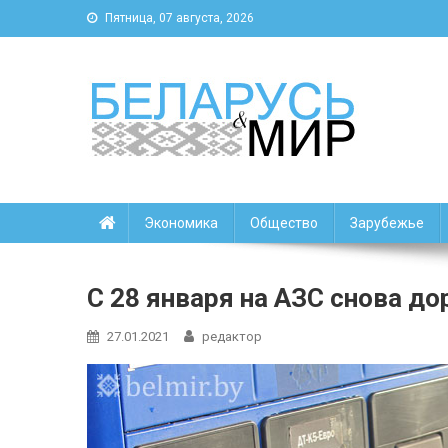
Пятница, 07 августа, 2026
Беларусь и мир
Новости Беларуси и мира
Экономика
Общество
Зарубежье
С 28 января на АЗС снова д
27.01.2021
редактор