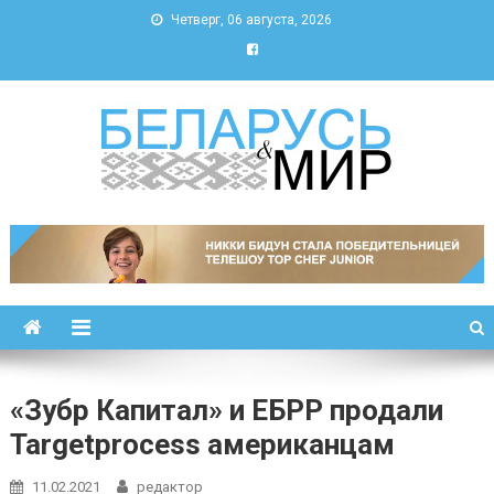
Четверг, 06 августа, 2026
Беларусь и мир
Новости Беларуси и мира
«Зубр Капитал» и ЕБРР продали
Targetprocess американцам
11.02.2021
редактор