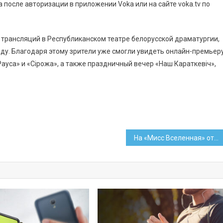
 после авторизации в приложении Voka или на сайте voka.tv по
трансляций в Республиканском театре белорусской драматургии,
оду. Благодаря этому зрители уже смогли увидеть онлайн-премьер
Рауса» и «Сірожа», а также праздничный вечер «Наш Караткевіч»,
На «Мисс Вселенная» от Лаоса поедет красавица с белорусскими корнями