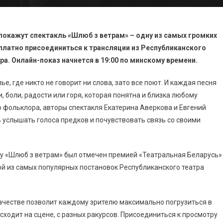
покажут спектакль «Шлюб з ветрам» – одну из самых громких
латно присоединиться к трансляции из Республиканского
а. Онлайн-показ начнется в 19:00 по минскому времени.
е, где никто не говорит ни слова, зато все поют. И каждая песня
, боли, радости или горя, которая понятна и близка любому
о фольклора, авторы спектакля Екатерина Аверкова и Евгений
 услышать голоса предков и почувствовать связь со своими
оду «Шлюб з ветрам» был отмечен премией «Театральная Беларусь»
ной из самых популярных постановок Республиканского театра
честве позволит каждому зрителю максимально погрузиться в
сходит на сцене, с разных ракурсов. Присоединиться к просмотру