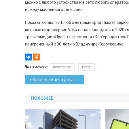
можно с любого устройства и в сети любого оператора
номеру мобильного телефона.
Показ спектакля «Шлюб з ветрам» продолжает серию 
которые видеосервис Voka начал проводить в 2020 г
трагикомедии «Профіт», спектакли «Кар’ера доктара 
приуроченный к 90-летию Владимира Короткевича.
Отмечено
искусство
театр
Навигация
Как изменятся курсы валют на этой неделе – прогноз аналитика
по
ПОХОЖЕЕ
записям