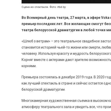
Сцена из спектакля. Фото: rtbd.by
Во Всемирный день театра, 27 марта, в эфире V
oka
премьер последних лет.
Все желающие смогут бесп
театра белорусской драматургии в любой точке мир
«Шлюб з ветрам» – это театральное свадебное застоль
становится историей чьей-то жизни или смерти, любви
человеку. Используя красоту и мудрость белорусског
Корняг вместе с актерами дают зрителю возможность
корнями.
Премьера состоялась в декабре 2019 года. В 2020 г
как лучший спектакль в стране и сейчас остается од
белорусской драматургии.
Многокамерная художественная съемка в высоком ка
атмосферу театрального зала и увидеть все, что прои