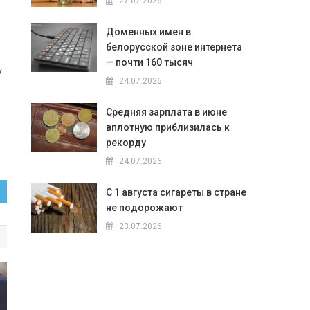
27.07.2026
Доменных имен в
белорусской зоне интернета
— почти 160 тысяч
у
24.07.2026
Средняя зарплата в июне
вплотную приблизилась к
рекорду
24.07.2026
С 1 августа сигареты в стране
не подорожают
23.07.2026