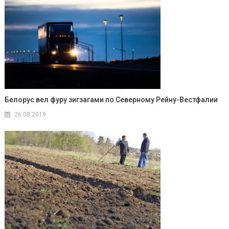
Белорус вел фуру зигзагами по Северному Рейну-Вестфалии
26.08.2019