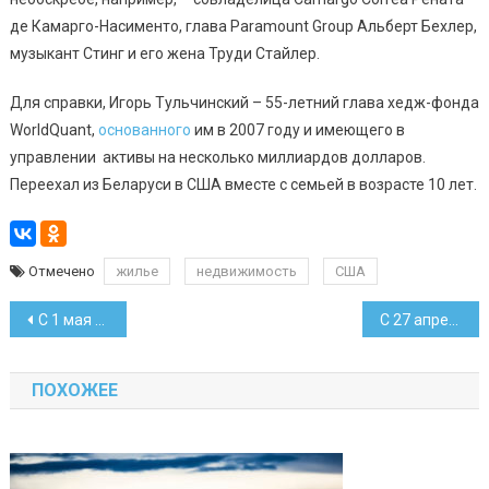
де Камарго-Насименто, глава Paramount Group Альберт Бехлер,
музыкант Стинг и его жена Труди Стайлер.
Для справки, Игорь Тульчинский – 55-летний глава хедж-фонда
WorldQuant,
основанного
им в 2007 году и имеющего в
управлении активы на несколько миллиардов долларов.
Переехал из Беларуси в США вместе с семьей в возрасте 10 лет.
Отмечено
жилье
недвижимость
США
Навигация
С 1 мая подорожают некоторые марки сигарет
С 27 апреля снова на 1 копейку дорожает топливо
по
ПОХОЖЕЕ
записям