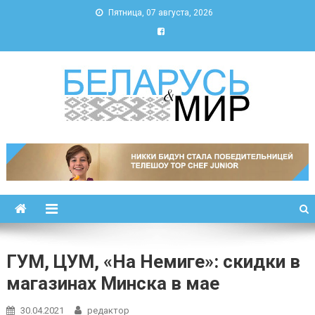
Пятница, 07 августа, 2026
Беларусь и мир
Новости Беларуси и мира
ГУМ, ЦУМ, «На Немиге»: скидки в
магазинах Минска в мае
30.04.2021
редактор