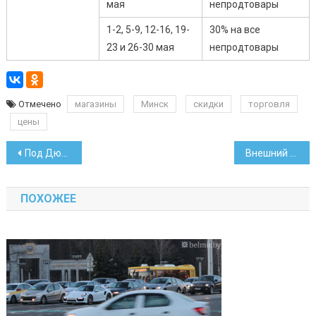
мая
непродтовары
1-2, 5-9, 12-16, 19-
30% на все
23 и 26-30 мая
непродтовары
Отмечено
магазины
Минск
скидки
торговля
цены
Навигация
Под Дюссельдорфом задержали нетрезвого белоруса на грузовике
Внешний госдолг с начала года уменьшился на 0,5 млрд долларов
по
ПОХОЖЕЕ
записям