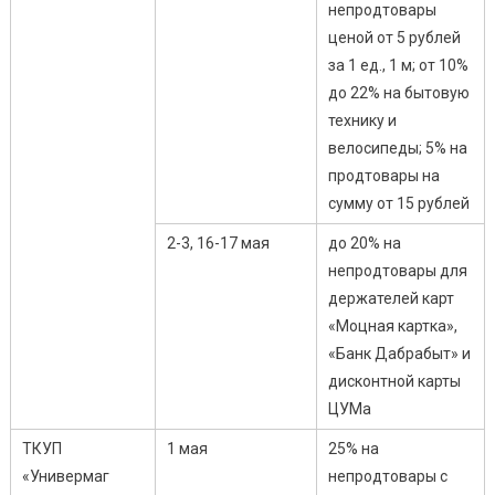
непродтовары
ценой от 5 рублей
за 1 ед., 1 м; от 10%
до 22% на бытовую
технику и
велосипеды; 5% на
продтовары на
сумму от 15 рублей
2-3, 16-17 мая
до 20% на
непродтовары для
держателей карт
«Моцная картка»,
«Банк Дабрабыт» и
дисконтной карты
ЦУМа
ТКУП
1 мая
25% на
«Универмаг
непродтовары с