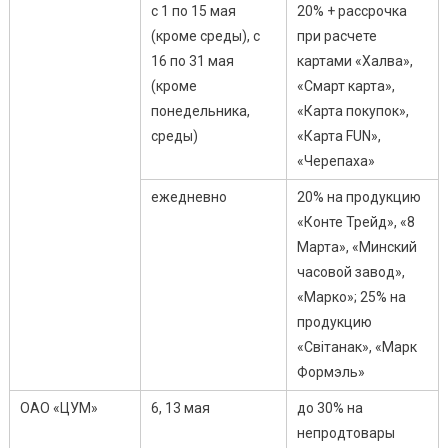
с 1 по 15 мая
20% + рассрочка
(кроме среды), с
при расчете
16 по 31 мая
картами «Халва»,
(кроме
«Смарт карта»,
понедельника,
«Карта покупок»,
среды)
«Карта FUN»,
«Черепаха»
ежедневно
20% на продукцию
«Конте Трейд», «8
Марта», «Минский
часовой завод»,
«Марко»; 25% на
продукцию
«Свiтанак», «Марк
Формэль»
ОАО «ЦУМ»
6, 13 мая
до 30% на
непродтовары