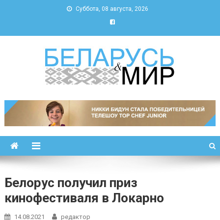
Суббота, 08 августа, 2026
Беларусь и мир
Новости Беларуси и мира
Белорус получил приз
кинофестиваля в Локарно
14.08.2021
редактор