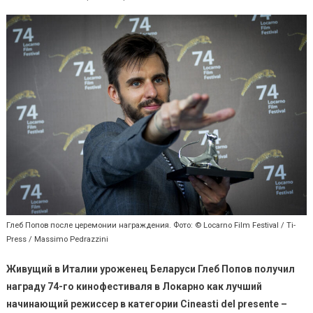
Глеб Попов после церемонии награждения. Фото: © Locarno Film Festival / Ti-
Press / Massimo Pedrazzini
Живущий в Италии уроженец Беларуси Глеб Попов получил
награду 74-го кинофестиваля в Локарно как лучший
начинающий режиссер в категории Cineasti del presente –