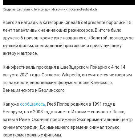
Кадр из фильма «Легионер». Источник: locarnofestival.ch
Всего за награды в категории Cineasti del presente боролись 15
лент талантливых начинающих режиссеров. В итоге было
вручено 5 призов: кроме уже названного, «Золотой леопард» за
лучший фильм, специальный приз жюри и призы лучшему
актеру и актрисе.
Кинофестиваль проходил в швейцарском Локарно с 4 по 14
августа 2021 года. Согласно Wikipedia, он считается четвертым
по важности европейским форумом после Каннского,
Венецианского и Берлинского.
Как уже
сообщалось
, Глеб Попов родился в 1991 году в
Беларуси, но с 2003 года живет в Италии – сначала в Лекко,
затем в Риме. Окончил престижный Экспериментальный центр
кинематографии. До нынешнего времени снимал только
короткометражные фильмы.