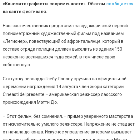
«Кинематографисты современности».
Об этом
сообщается
на сайте фестиваля.
Наш соотечественник представил на суд жюри свой первый
полнометражный художественный фильм под названием
«Легионер», повествующий об афроитальянце, который в
составе отряда полиции должен выселить из здания 150
незаконно вселившихся туда семей, в том числе свою
собственную.
Статуэтку леопарда Глебу Попову вручила на официальной
церемонии награждения 14 августа член жюри категории
Cineasti del presente – американская режиссер лаосского
происхождения Мэтти До.
– Этот фильм, без сомнения, – пример уверенного мастерства
от исключительно умелого режиссера. Напряжение не спадает
от начала до конца. Искусное управление актерами вызывает
чувство глубокого сопереживания их игре, – сказала Мэтти.