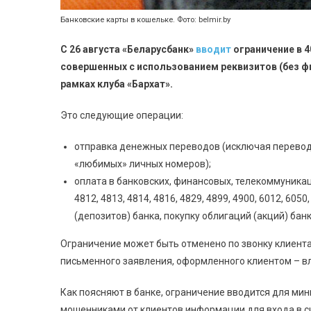
Банковские карты в кошельке. Фото: belmir.by
С 26 августа «Беларусбанк»
вводит
ограничение в 4
совершенных с использованием реквизитов (без ф
рамках клуба «Бархат».
Это следующие операции:
отправка денежных переводов (исключая переводы
«любимых» личных номеров);
оплата в банковских, финансовых, телекоммуник
4812, 4813, 4814, 4816, 4829, 4899, 4900, 6012, 60
(депозитов) банка, покупку облигаций (акций) бан
Ограничение может быть отменено по звонку клиента
письменного заявления, оформленного клиентом – в
Как поясняют в банке, ограничение вводится для ми
мошенниками от клиентов информации для входа в с