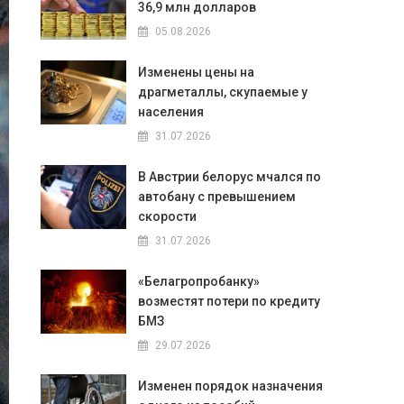
36,9 млн долларов
05.08.2026
Изменены цены на
драгметаллы, скупаемые у
населения
31.07.2026
В Австрии белорус мчался по
автобану с превышением
скорости
31.07.2026
«Белагропробанку»
возместят потери по кредиту
БМЗ
29.07.2026
Изменен порядок назначения