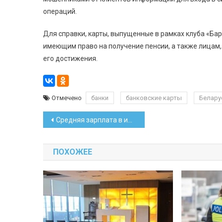
операций.
Для справки, карты, выпущенные в рамках клуба «Бар
имеющим право на получение пенсии, а также лицам, 
его достижения.
Отмечено
банки
банковские карты
Белару
Навигация
Средняя зарплата в июле выросла на 38,3 рубля
по
ПОХОЖЕЕ
записям