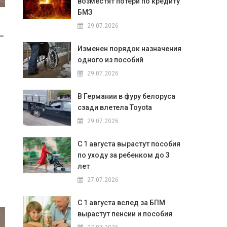
возместят потери по кредиту
БМЗ
29.07.2026
 –
Изменен порядок назначения
одного из пособий
29.07.2026
В Германии в фуру белоруса
сзади влетела Toyota
29.07.2026
С 1 августа вырастут пособия
по уходу за ребенком до 3
лет
27.07.2026
С 1 августа вслед за БПМ
вырастут пенсии и пособия