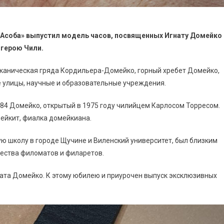
«Асоба» выпустил модель часов, посвященных Игнату Домейко
 герою Чили.
лканическая гряда Кордильера-Домейко, горный хребет Домейко,
е улицы, научные и образовательные учреждения.
784 Домейко, открытый в 1975 году чилийцем Карлосом Торресом.
ейкит, фиалка домейкиана.
ную школу в городе Щучине и Виленский университет, был близким
ества филоматов и филаретов.
гната Домейко. К этому юбилею и приурочен выпуск эксклюзивных