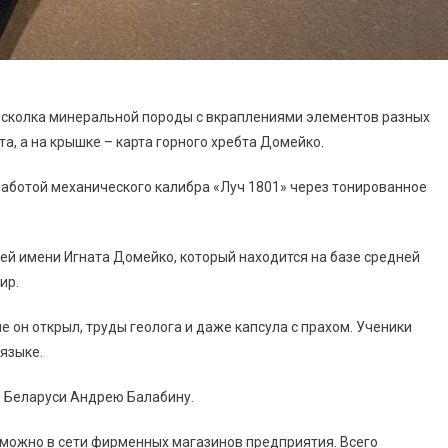
осколка минеральной породы с вкраплениями элементов разных
а, а на крышке – карта горного хребта Домейко.
работой механического калибра «Луч 1801» через тонированное
зей имени Игната Домейко, который находится на базе средней
ир.
е он открыл, труды геолога и даже капсула с прахом. Ученики
языке.
в Беларуси Андрею Балабину.
е можно в сети фирменных магазинов предприятия. Всего