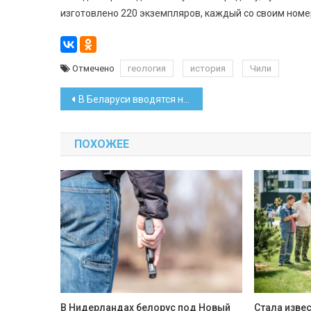
изготовлено 220 экземпляров, каждый со своим номе
Отмечено
геология
история
Чили
Навигация
В Беларуси вводятся новые орден и медаль
по
ПОХОЖЕЕ
записям
В Нидерландах белорус под Новый
Стала изве