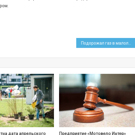
ром.
Подорожал газ в малолитражных баллонах для населения
стна дата апрельского
Предприятие «Мотовело Интер»