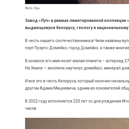
Фото: Луч
Завод «Луч» в рамках лимитированной коллекции 
выдающемуся белорусу, геологу и национальному
В честь нашего соотечественника в Чили названы ву
порт Пуэрто-Домейко, город Домейко, а также многи
В космосе его имя носит малая планета – астероид 2
На Земле — моллюск наутилус домейкус, минерал дом
И все это в честь белоруса, который окончил началь
другом Адама Мицкевича, одним из основателей общ
В 2022 году исполняется 220 лет со дня рождения И
часов.