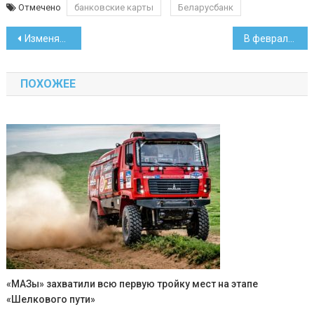
Отмечено
банковские карты
Беларусбанк
Навигация
Изменяются цены на драгметаллы, скупаемые у населения
В феврале инфляция составила 1,6 процента
по
ПОХОЖЕЕ
записям
«МАЗы» захватили всю первую тройку мест на этапе
«Шелкового пути»