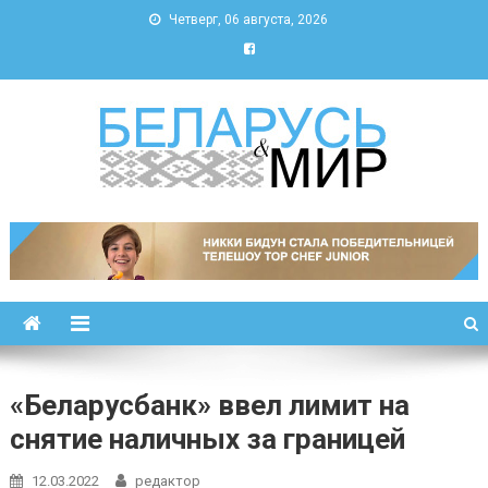
Четверг, 06 августа, 2026
Беларусь и мир
Новости Беларуси и мира
«Беларусбанк» ввел лимит на
снятие наличных за границей
12.03.2022
редактор