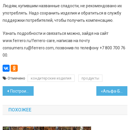
Людям, купившим названные сладости, не рекомендовано их
употреблять. Надо сохранить изделия и обратиться в службу
поддержки потребителей, чтобы получить компенсацию.
Узнать подробности и связаться можно, зайдя на сайт
www.ferrero.ru/ferrero-care, написав на почту
consumers.ru@ferrero.com, позвонив по телефону +7 800 700 76
00.
Отмечено
кондитерские изделия
продукты
Навигация
Построиться в городах-спутниках Минска сможет больше очередников
«Альфа-Банк» завершил присоединение «Франсабанка»
по
ПОХОЖЕЕ
записям