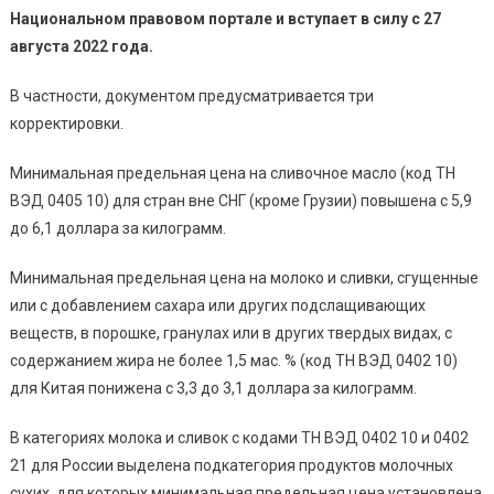
Национальном правовом портале и вступает в силу с 27
августа 2022 года.
В частности, документом предусматривается три
корректировки.
Минимальная предельная цена на сливочное масло (код ТН
ВЭД 0405 10) для стран вне СНГ (кроме Грузии) повышена с 5,9
до 6,1 доллара за килограмм.
Минимальная предельная цена на молоко и сливки, сгущенные
или с добавлением сахара или других подслащивающих
веществ, в порошке, гранулах или в других твердых видах, с
содержанием жира не более 1,5 мас. % (код ТН ВЭД 0402 10)
для Китая понижена с 3,3 до 3,1 доллара за килограмм.
В категориях молока и сливок с кодами ТН ВЭД 0402 10 и 0402
21 для России выделена подкатегория продуктов молочных
сухих, для которых минимальная предельная цена установлена