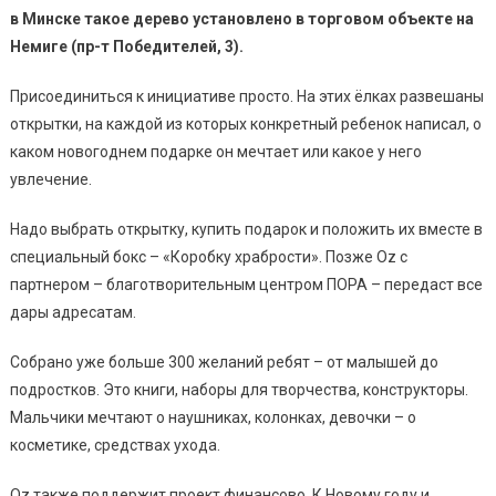
в Минске такое дерево установлено в торговом объекте на
Немиге (пр-т Победителей, 3).
Присоединиться к инициативе просто. На этих ёлках развешаны
открытки, на каждой из которых конкретный ребенок написал, о
каком новогоднем подарке он мечтает или какое у него
увлечение.
Надо выбрать открытку, купить подарок и положить их вместе в
специальный бокс – «Коробку храбрости». Позже Oz с
партнером – благотворительным центром ПОРА – передаст все
дары адресатам.
Собрано уже больше 300 желаний ребят – от малышей до
подростков. Это книги, наборы для творчества, конструкторы.
Мальчики мечтают о наушниках, колонках, девочки – о
косметике, средствах ухода.
Oz также поддержит проект финансово. К Новому году и