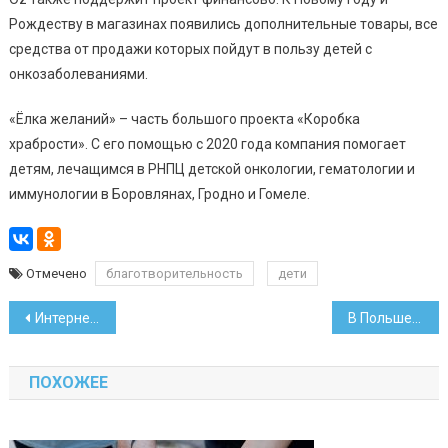
Рождеству в магазинах появились дополнительные товары, все
средства от продажи которых пойдут в пользу детей с
онкозаболеваниями.
«Ёлка желаний» – часть большого проекта «Коробка
храбрости». С его помощью с 2020 года компания помогает
детям, лечащимся в РНПЦ детской онкологии, гематологии и
иммунологии в Боровлянах, Гродно и Гомеле.
Отмечено
благотворительность
дети
Навигация
Интернет-магазин одежды и обуви Lamoda сменил владельцев
В Польше белорус ехал на фуре по карте своего директора
по
ПОХОЖЕЕ
записям