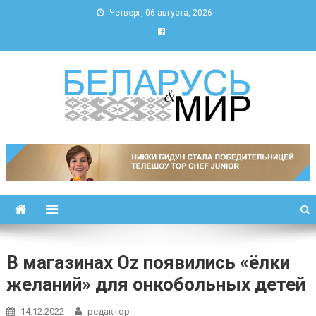
Четверг, 06 августа, 2026
Беларусь и мир
Новости Беларуси и мира
В магазинах Oz появились «ёлки
желаний» для онкобольных детей
14.12.2022
редактор