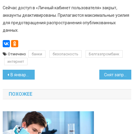
Сейчас доступ в «Личный кабинет пользователя» закрыт,
аккаунты деактивированы. Прилагаются максимальные усилия
для предотвращения распространения опубликованных
данных.
Отмечено
банки
безопасность
Белгазпромбанк
интернет
Навигация
В январе-октябре реальные доходы населения упали на 3,9 процента
Снят запрет на ввоз из западных стран почти всех овощей и фруктов
по
ПОХОЖЕЕ
записям