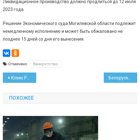
Ликвидационное производство должно продлиться до 12 июля
2023 года.
Решение Экономического суда Могилевской области подлежит
немедленному исполнению и может быть обжаловано не
позднее 15 дней со дня его вынесения.
Отмечено
банкротство
Навигация
Юлию Раскину признали в Германии тренером года
Белоруска снялась в цикле роликов о красотах Китая
по
ПОХОЖЕЕ
записям