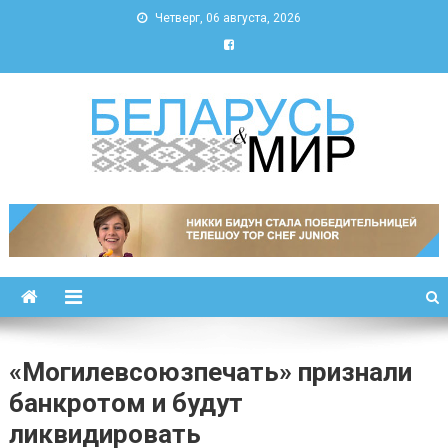
Четверг, 06 августа, 2026
Беларусь и мир
Новости Беларуси и мира
«Могилевсоюзпечать» признали
банкротом и будут
ликвидировать