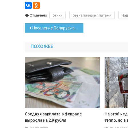
Отмечено
банки
безналичные платежи
Нац
Навигация
Население Беларуси за год сократилось на 55 тысяч человек
по
ПОХОЖЕЕ
записям
Средняя зарплата в феврале
На этой нед
выросла на 2,9 рубля
тепло, но 