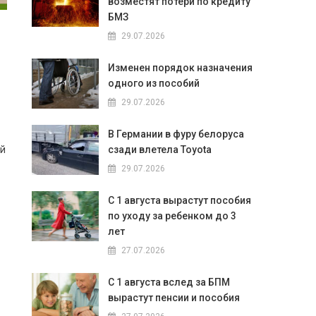
возместят потери по кредиту
БМЗ
29.07.2026
Изменен порядок назначения
одного из пособий
29.07.2026
В Германии в фуру белоруса
сзади влетела Toyota
ий
29.07.2026
С 1 августа вырастут пособия
по уходу за ребенком до 3
лет
27.07.2026
С 1 августа вслед за БПМ
вырастут пенсии и пособия