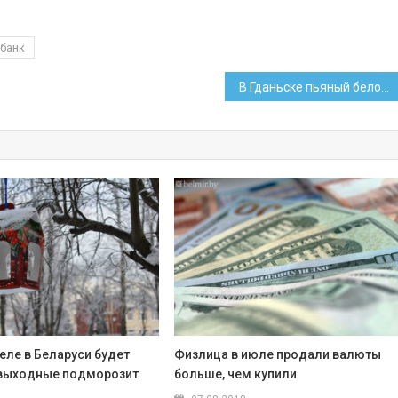
банк
В Гданьске пьяный белорус зашел в чужую квартиру, поел гуляша и уснул
еле в Беларуси будет
Физлица в июле продали валюты
в выходные подморозит
больше, чем купили