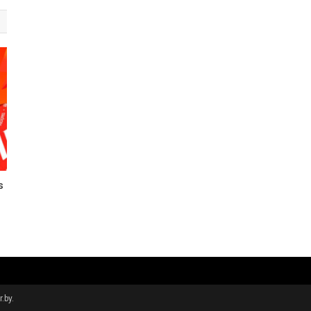
s
.by.