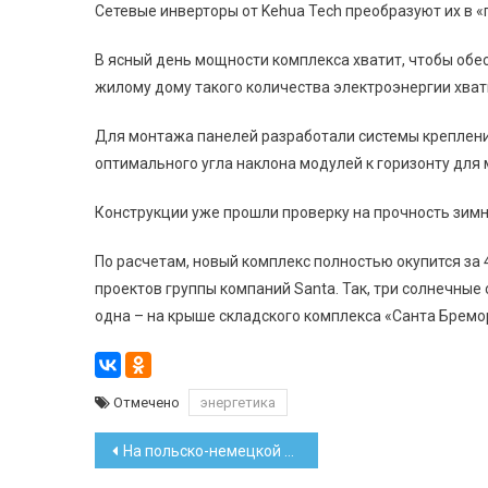
Сетевые инверторы от Kehua Tech преобразуют их в 
В ясный день мощности комплекса хватит, чтобы обе
жилому дому такого количества электроэнергии хвати
Для монтажа панелей разработали системы креплени
оптимального угла наклона модулей к горизонту для
Конструкции уже прошли проверку на прочность зимн
По расчетам, новый комплекс полностью окупится за 4
проектов группы компаний Santa. Так, три солнечные
одна – на крыше складского комплекса «Санта Бремор
Отмечено
энергетика
Навигация
На польско-немецкой границе за перевозку нелегалов задержан белорус