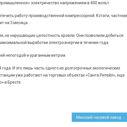
«промышленное» электричество напряжением в 400 вольт.
спечить работу производственной компрессорной. Кстати, частном
т на 3 месяца.
я, не нарушающие целостность кровли. Они позволили добиться
 максимальной выработки электроэнергии в течение года.
ей непогодой и ураганным ветром.
 года. И это лишь часть одного из долгосрочных экологических
 станции уже работают на торговых объектах «Санта Ритейл», еще
» в Бресте.
Минский часовой завод выпустил коллекцию часов в честь Паца-Вацы