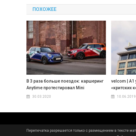
по
ПОХОЖЕЕ
записям
В 3 раза больше поездок: каршеринг
velcom | A1
Anytime протестировал Mini
«критских 
30.03.2020
10.06.2019
Перепечатка разрешается только с размещением в тексте мате