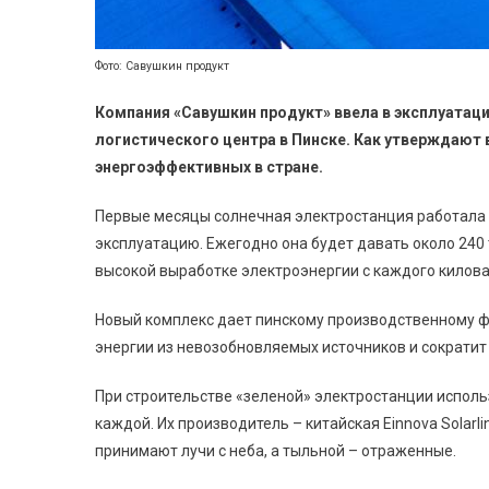
Фото: Савушкин продукт
Компания «Савушкин продукт» ввела в эксплуата
логистического центра в Пинске. Как утверждают 
энергоэффективных в стране.
Первые месяцы солнечная электростанция работала 
эксплуатацию. Ежегодно она будет давать около 240 
высокой выработке электроэнергии с каждого килова
Новый комплекс дает пинскому производственному ф
энергии из невозобновляемых источников и сократит 
При строительстве «зеленой» электростанции использ
каждой. Их производитель – китайская Einnova Solarl
принимают лучи с неба, а тыльной – отраженные.