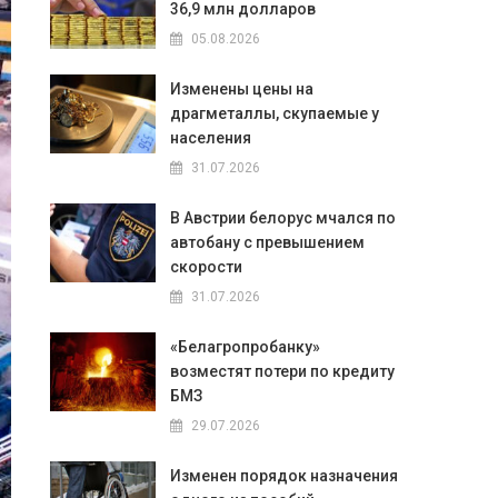
36,9 млн долларов
05.08.2026
Изменены цены на
драгметаллы, скупаемые у
населения
31.07.2026
В Австрии белорус мчался по
автобану с превышением
скорости
31.07.2026
«Белагропробанку»
возместят потери по кредиту
БМЗ
29.07.2026
Изменен порядок назначения