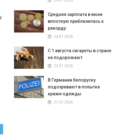
24.07.2026
Средняя зарплата в июне
у
вплотную приблизилась к
рекорду
24.07.2026
С 1 августа сигареты в стране
не подорожают
23.07.2026
В Германии белоруску
подозревают в попытке
кражи одежды
21.07.2026