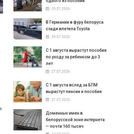
одного из пособий
29.07.2026
В Германии в фуру белоруса
сзади влетела Toyota
29.07.2026
С 1 августа вырастут пособия
по уходу за ребенком до 3
лет
27.07.2026
С 1 августа вслед за БПМ
вырастут пенсии и пособия
27.07.2026
в
Доменных имен в
белорусской зоне интернета
— почти 160 тысяч