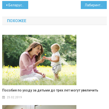
Навигация
Беларусь и Никарагуа подпишут соглашение об экспортных кредитах
Лабиринт, коктейли, белки. В Минске прошел «Зеленый марафон»
по
ПОХОЖЕЕ
записям
Пособия по уходу за детьми до трех лет могут увеличить
25.02.2019