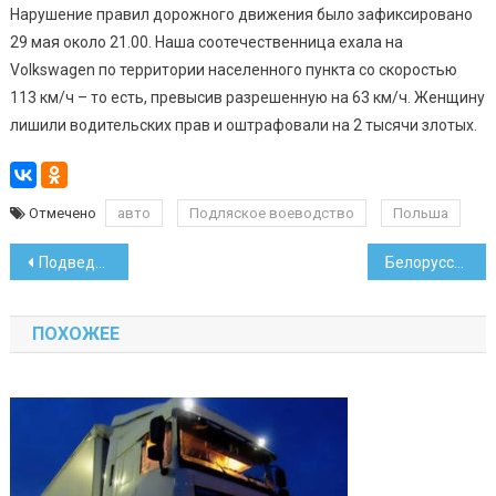
Нарушение правил дорожного движения было зафиксировано
29 мая около 21.00. Наша соотечественница ехала на
Volkswagen по территории населенного пункта со скоростью
113 км/ч – то есть, превысив разрешенную на 63 км/ч. Женщину
лишили водительских прав и оштрафовали на 2 тысячи злотых.
Отмечено
авто
Подляское воеводство
Польша
Навигация
Подведен итог конкурса стартапов с призом в виде бесплатного офиса
Белорусские вузы выяснили, кто лучше играет в Dota 2
по
ПОХОЖЕЕ
записям