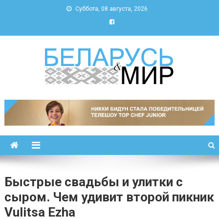
Суббота, 08 августа, 2026
Беларусь и мир
Новости Беларуси и мира
Быстрые свадьбы и улитки с
сыром. Чем удивит второй пикник
Vulitsa Ezha