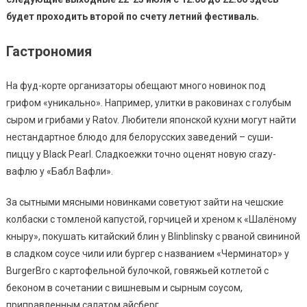
будет проходить второй по счету летний фестиваль.
Гастрономия
На фуд-корте организаторы обещают много новинок под
грифом «уникально». Например, улитки в раковинах с голубым
сыром и грибами у Ratov. Любители японской кухни могут найти
нестандартное блюдо для белорусских заведений – суши-
пиццу у Black Pearl. Сладкоежки точно оценят новую сrazy-
вафлю у «Бабл Вафли».
За сытными мясными новинками советуют зайти на чешские
колбаски с томленой капустой, горчицей и хреном к «Шалёному
кныру», покушать китайский блин у Blinblinsky с рваной свининой
в сладком соусе чили или бургер с названием «Черминатор» у
BurgerBro с картофельной булочкой, говяжьей котлетой с
беконом в сочетании с вишневым и сырным соусом,
приправленным салатом айсберг.