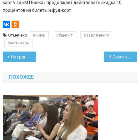
карт Visa «МТБанка» продолжает действовать скидка 10
процентов на билеты и фуд-корт.
Отмечено
Минск
общепит
развлечения
фестиваль
Навигация
На границе Германии и Австрии у белоруса на фуре изъяли нож
В Саксонии Opel с белорусом за рулем врезался в бетонное ограждение
по
ПОХОЖЕЕ
записям