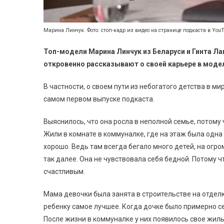
Марина Линчук. Фото: стоп-кадр из видео на странице подкаста в You
Топ-модели Марина Линчук из Беларуси и Гинта Ла
откровенно рассказывают о своей карьере в моде
В частности, о своем пути из небогатого детства в 
самом первом выпуске подкаста.
Выяснилось, что она росла в неполной семье, потому
Жили в комнате в коммуналке, где на этаж была одна 
хорошо. Ведь там всегда бегало много детей, на огро
так далее. Она не чувствовала себя бедной. Потому ч
счастливым.
Мама девочки была занята в строительстве на отделке
ребенку самое лучшее. Когда дочке было примерно се
После жизни в коммуналке у них появилось свое жиль