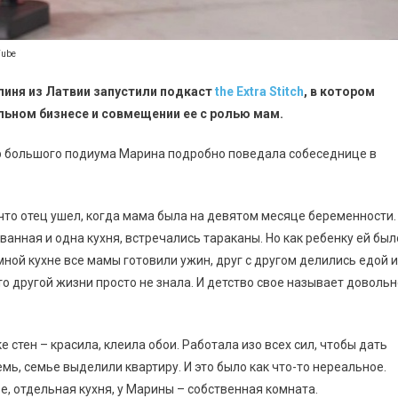
Tube
пиня из Латвии запустили подкаст
the Extra Stitch
, в котором
льном бизнесе и совмещении ее с ролью мам.
мир большого подиума Марина подробно поведала собеседнице в
 что отец ушел, когда мама была на девятом месяце беременности.
ванная и одна кухня, встречались тараканы. Но как ребенку ей был
мной кухне все мамы готовили ужин, друг с другом делились едой и
то другой жизни просто не знала. И детство свое называет довольн
 стен – красила, клеила обои. Работала изо всех сил, чтобы дать
мь, семье выделили квартиру. И это было как что-то нереальное.
е, отдельная кухня, у Марины – собственная комната.