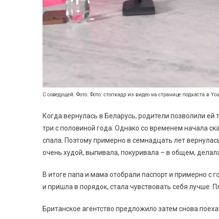
С соведущей. Фото: Фото: стопкадр из видео на странице подкаста в Yo
Когда вернулась в Беларусь, родители позволили ей
три с половиной года. Однако со временем начала ска
спала. Поэтому примерно в семнадцать лет вернулась 
очень худой, выпивала, покуривала – в общем, делала
В итоге папа и мама отобрали паспорт и примерно с г
и пришла в порядок, стала чувствовать себя лучше.
Британское агентство предложило затем снова поеха