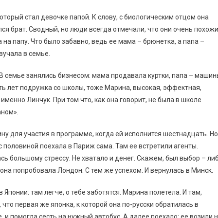
оторый стал девочке папой. К слову, с биологическим отцом она
лся брат. Сводный, но люди всегда отмечали, что они очень похож
 на папу. Что было забавно, ведь ее мама – брюнетка, а папа –
вучала в семье.
В семье занялись бизнесом: мама продавала куртки, папа – машин
ать лет подружка со школы, тоже Марина, высокая, эффектная,
именно Линчук. При том что, как она говорит, не была в школе
аном».
ину для участия в программе, когда ей исполнится шестнадцать. Но
с половиной поехала в Париж сама. Там ее встретили агенты.
ь большому стрессу. Не хватало и денег. Скажем, был выбор – ли
она попробовала Лондон. С тем же успехом. И вернулась в Минск.
Японии: там легче, о тебе заботятся. Марина полетела. И там,
 что первая же японка, к которой она по-русски обратилась в
, и помогла сесть на нужный автобус. А далее поехало: ее возили 