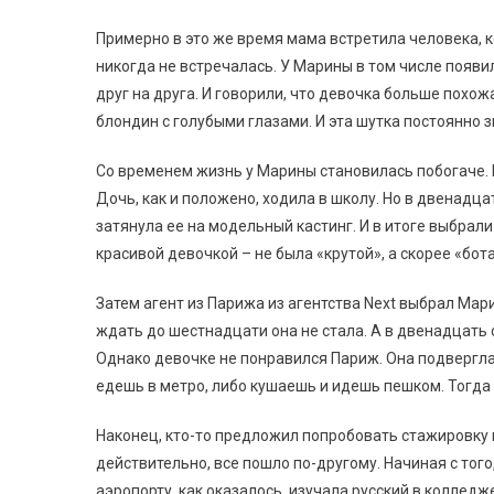
Примерно в это же время мама встретила человека, к
никогда не встречалась. У Марины в том числе появи
друг на друга. И говорили, что девочка больше похожа
блондин с голубыми глазами. И эта шутка постоянно з
Со временем жизнь у Марины становилась побогаче. 
Дочь, как и положено, ходила в школу. Но в двенадц
затянула ее на модельный кастинг. И в итоге выбрали 
красивой девочкой – не была «крутой», а скорее «бот
Затем агент из Парижа из агентства Next выбрал Мар
ждать до шестнадцати она не стала. А в двенадцать 
Однако девочке не понравился Париж. Она подверглас
едешь в метро, либо кушаешь и идешь пешком. Тогда 
Наконец, кто-то предложил попробовать стажировку в 
действительно, все пошло по-другому. Начиная с того,
аэропорту, как оказалось, изучала русский в колледже