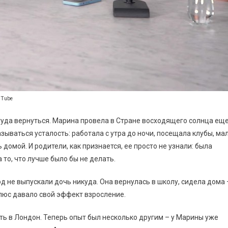
uTube
 туда вернуться. Марина провела в Стране восходящего солнца ещ
зываться усталость: работала с утра до ночи, посещала клубы, ма
домой. И родители, как признается, ее просто не узнали: была
 то, что лучше было бы не делать.
од не выпускали дочь никуда. Она вернулась в школу, сидела дома 
 Плюс давало свой эффект взросление.
ть в Лондон. Теперь опыт был несколько другим – у Марины уже