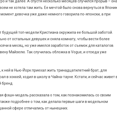
тро и так далее. А спустя несколько месяцев случился прорыв – он
сем не хотела там жить. Ее мечтой было снова вернуться в Япони
 момент девочка уже даже немного говорила по-японски, а при
т будущей топ-модели Кристиана окружила ее большой заботой.
но от остальных девушек и сняла комнату, чтобы вести более
сячи в месяц, но уже имелся заработок от съемок для каталогов.
вену Майзелю. Так случилась обложка в Vogue, и отсюда уже
, к ней в Нью-Йорк приехал жить тринадцатилетний брат, для
л в хоккей, ходил в школу в Чайна-тауне. Кстати, и сейчас живет 
й бренд.
ская фэшн-модель рассказала о том, как познакомилась со своим
 также подробнее о том, как делала первые шаги в модельном
в данной сфере отличались от нынешних.