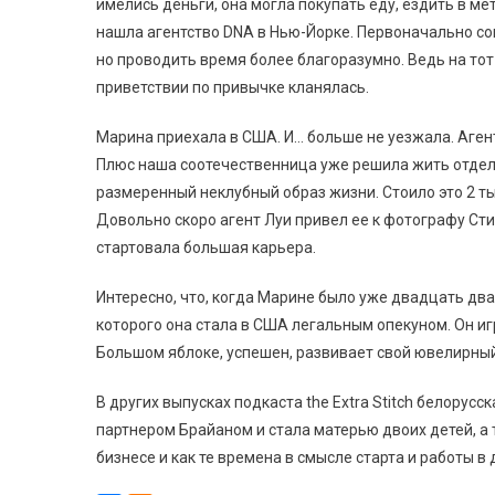
имелись деньги, она могла покупать еду, ездить в ме
нашла агентство DNA в Нью-Йорке. Первоначально сов
но проводить время более благоразумно. Ведь на тот
приветствии по привычке кланялась.
Марина приехала в США. И… больше не уезжала. Аген
Плюс наша соотечественница уже решила жить отдель
размеренный неклубный образ жизни. Стоило это 2 ты
Довольно скоро агент Луи привел ее к фотографу Сти
стартовала большая карьера.
Интересно, что, когда Марине было уже двадцать два
которого она стала в США легальным опекуном. Он игра
Большом яблоке, успешен, развивает свой ювелирны
В других выпусках подкаста the Extra Stitch белорус
партнером Брайаном и стала матерью двоих детей, а
бизнесе и как те времена в смысле старта и работы 