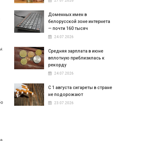
27.07.2026
Доменных имен в
и
белорусской зоне интернета
— почти 160 тысяч
24.07.2026
ы.
Средняя зарплата в июне
вплотную приблизилась к
рекорду
24.07.2026
С 1 августа сигареты в стране
не подорожают
бо
23.07.2026
на