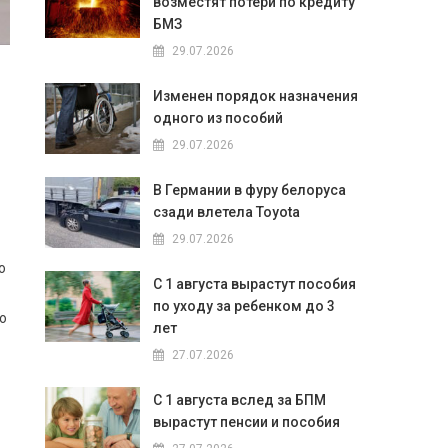
возместят потери по кредиту
БМЗ
29.07.2026
Изменен порядок назначения
одного из пособий
29.07.2026
В Германии в фуру белоруса
сзади влетела Toyota
29.07.2026
о
С 1 августа вырастут пособия
по уходу за ребенком до 3
о
лет
27.07.2026
С 1 августа вслед за БПМ
вырастут пенсии и пособия