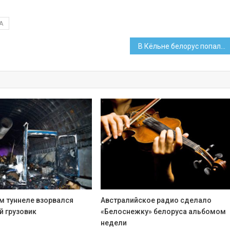
А
В Кёльне белорус попался на краже духов из магазина
м туннеле взорвался
Австралийское радио сделало
й грузовик
«Белоснежку» белоруса альбомом
недели