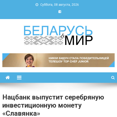
Суббота, 08 августа, 2026
Беларусь и мир
Новости Беларуси и мира
Нацбанк выпустит серебряную
инвестиционную монету
«Славянка»