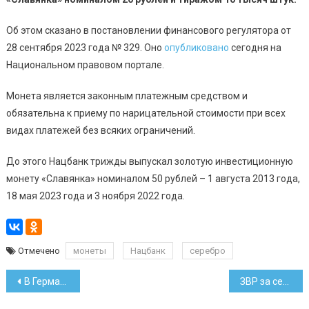
Об этом сказано в постановлении финансового регулятора от
28 сентября 2023 года № 329. Оно
опубликовано
сегодня на
Национальном правовом портале.
Монета является законным платежным средством и
обязательна к приему по нарицательной стоимости при всех
видах платежей без всяких ограничений.
До этого Нацбанк трижды выпускал золотую инвестиционную
монету «Славянка» номиналом 50 рублей – 1 августа 2013 года,
18 мая 2023 года и 3 ноября 2022 года.
Отмечено
монеты
Нацбанк
серебро
Навигация
В Германии водителю снова за евро дали старые белорусские купюры
ЗВР за сентябрь уменьшились на 66,2 млн долларов