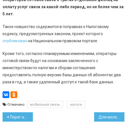
оплату услуг связи за какой-либо период, но не более чем за
5 лет.
Такое новшество содержится в поправках к Налоговому
кодексу, предусмотренных законом, проект которого
опубликован
на Национальном правовом портале.
Кроме того, согласно планируемым изменениям, операторы
сотовой связи будут на основании заключенного с
министерством по налогам и сборам соглашения
предоставлять полную версию базы данных об абонентах два
раза в год, а также удаленный доступ к такой базе данных.
Отмечено
мобильная связь
налоги
Навигация
Порог несоответствия расходов доходам планируют повысить
Для молодых специалистов хотят ввести налоговой вычет