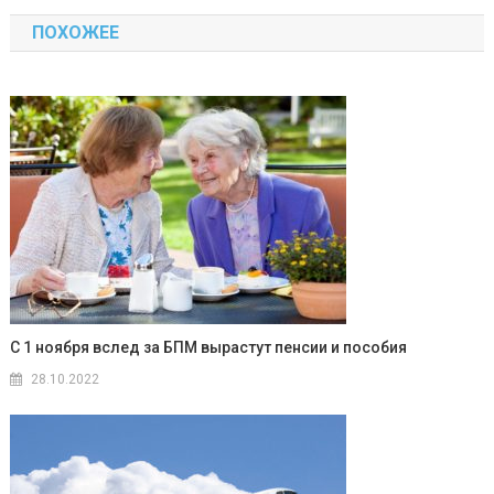
по
ПОХОЖЕЕ
записям
С 1 ноября вслед за БПМ вырастут пенсии и пособия
28.10.2022