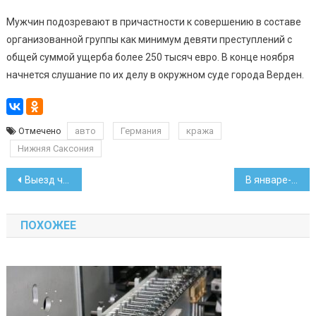
Мужчин подозревают в причастности к совершению в составе
организованной группы как минимум девяти преступлений с
общей суммой ущерба более 250 тысяч евро. В конце ноября
начнется слушание по их делу в окружном суде города Верден.
Отмечено
авто
Германия
кража
Нижняя Саксония
Навигация
Выезд чиновников за границу будут одобрять их начальники
В январе-октябре белорусский ВВП вырос на 3,8 процента
по
ПОХОЖЕЕ
записям