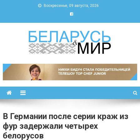
Воскресенье, 09 августа, 2026
Беларусь и мир
Новости Беларуси и мира
В Германии после серии краж из
фур задержали четырех
белорусов