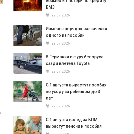
возместят потери по кредиту
БМЗ
29.07.2026
Изменен порядок назначения
одного из пособий
29.07.2026
В Германии в фуру белоруса
сзади влетела Toyota
29.07.2026
С 1 августа вырастут пособия
по уходу за ребенком до 3
лет
27.07.2026
н
С 1 августа вслед за БПМ
вырастут пенсии и пособия