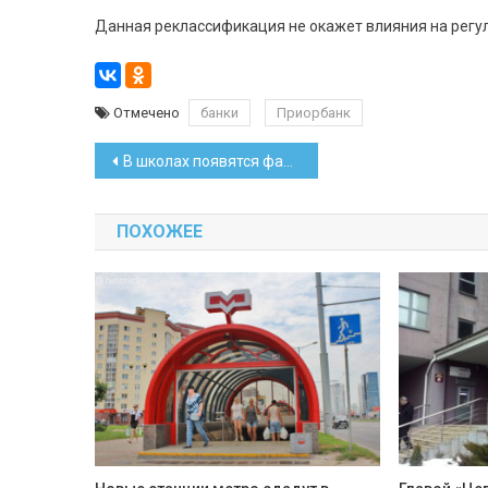
Данная реклассификация не окажет влияния на регул
Отмечено
банки
Приорбанк
Навигация
В школах появятся факультативы по танцам – от бальных до современных
по
ПОХОЖЕЕ
записям