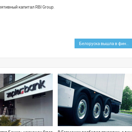
ятивный капитал RBI Group.
Белоруска вышла в финал испанской «Фабрики звезд»