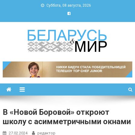
Суббота, 08 августа, 2026
Беларусь и мир
Новости Беларуси и мира
В «Новой Боровой» откроют
школу с асимметричными окнами
27.02.2024
редактор