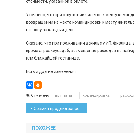
стоимости, указанной в билете.
Уточнено, что при отсутствии билетов к месту коман
возвращении из места командировки к месту житель
сторону за каждый день.
Сказано, что при проживании в жилье у ИП, физлица,
кроме агроэкоусадеб, возмещение расходов по найму
или ближайшей гостинице.
Есть и другие изменения.
Отмечено
выплаты
командировка
расхо
Навигация
Совмин продлил запрет на вывоз из страны 253 видов товаров
по
ПОХОЖЕЕ
записям