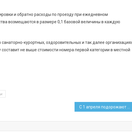
дировки и обратно расходы по проезду при ежедневном
ства возмещаются в размере 0,1 базовой величины в каждую
 в санаторно-курортных, оздоровительных и так далее организациях
 составит не выше стоимости номера первой категории в местной
ды
С 1 апреля подорожают около 30 марок сигарет