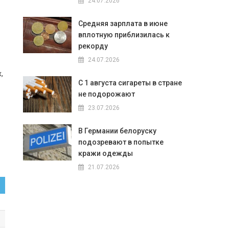
24.07.2026
Средняя зарплата в июне
вплотную приблизилась к
рекорду
24.07.2026
,
С 1 августа сигареты в стране
не подорожают
23.07.2026
В Германии белоруску
подозревают в попытке
кражи одежды
21.07.2026