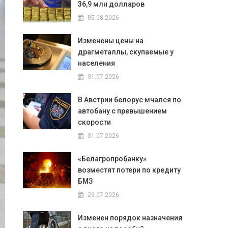
36,9 млн долларов
05.08.2026
Изменены цены на
драгметаллы, скупаемые у
населения
31.07.2026
В Австрии белорус мчался по
автобану с превышением
скорости
31.07.2026
«Белагропробанку»
возместят потери по кредиту
БМЗ
29.07.2026
Изменен порядок назначения