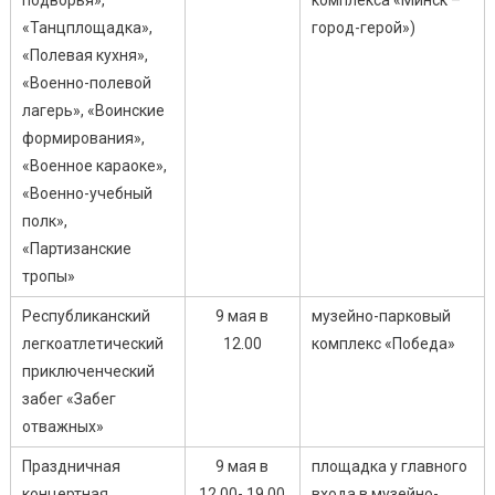
«Танцплощадка»,
город-герой»)
«Полевая кухня»,
«Военно-полевой
лагерь», «Воинские
формирования»,
«Военное караоке»,
«Военно-учебный
полк»,
«Партизанские
тропы»
Республиканский
9 мая в
музейно-парковый
легкоатлетический
12.00
комплекс «Победа»
приключенческий
забег «Забег
отважных»
Праздничная
9 мая в
площадка у главного
концертная
12.00- 19.00
входа в музейно-