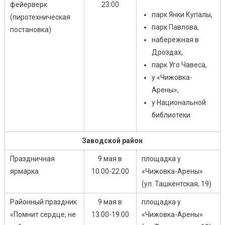
фейерверк
23.00
парк Янки Купалы,
(пиротехническая
парк Павлова,
постановка)
набережная в
Дроздах,
парк Уго Чавеса,
у «Чижовка-
Арены»,
у Национальной
библиотеки
Заводской район
Праздничная
9 мая в
площадка у
ярмарка
10.00-22.00
«Чижовка-Арены»
(ул. Ташкентская, 19)
Районный праздник
9 мая в
площадка у
«Помнит сердце, не
13.00-19.00
«Чижовка-Арены»