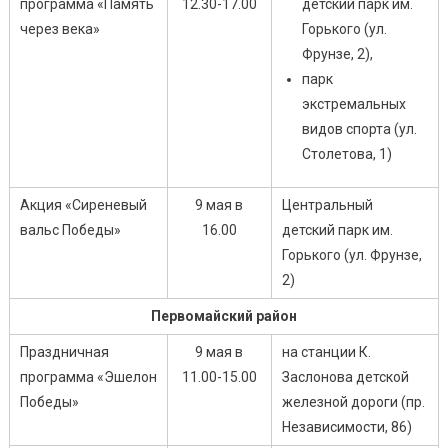
программа «Память
12.30-17.00
детский парк им.
через века»
Горького (ул.
Фрунзе, 2),
парк
экстремальных
видов спорта (ул.
Столетова, 1)
Акция «Сиреневый
9 мая в
Центральный
вальс Победы»
16.00
детский парк им.
Горького (ул. Фрунзе,
2)
Первомайский район
Праздничная
9 мая в
на станции К.
программа «Эшелон
11.00-15.00
Заслонова детской
Победы»
железной дороги (пр.
Независимости, 86)