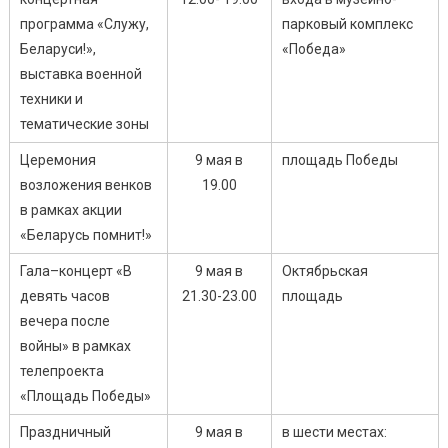
программа «Служу,
парковый комплекс
Беларуси!»,
«Победа»
выставка военной
техники и
тематические зоны
Церемония
9 мая в
площадь Победы
возложения венков
19.00
в рамках акции
«Беларусь помнит!»
Гала–концерт «В
9 мая в
Октябрьская
девять часов
21.30-23.00
площадь
вечера после
войны» в рамках
телепроекта
«Площадь Победы»
Праздничный
9 мая в
в шести местах: