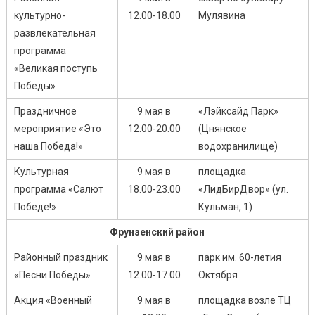
культурно-
12.00-18.00
Мулявина
развлекательная
программа
«Великая поступь
Победы»
Праздничное
9 мая в
«Лэйксайд Парк»
мероприятие «Это
12.00-20.00
(Цнянское
наша Победа!»
водохранилище)
Культурная
9 мая в
площадка
программа «Салют
18.00-23.00
«ЛидБирДвор» (ул.
Победе!»
Кульман, 1)
Фрунзенский район
Районный праздник
9 мая в
парк им. 60-летия
«Песни Победы»
12.00-17.00
Октября
Акция «Военный
9 мая в
площадка возле ТЦ