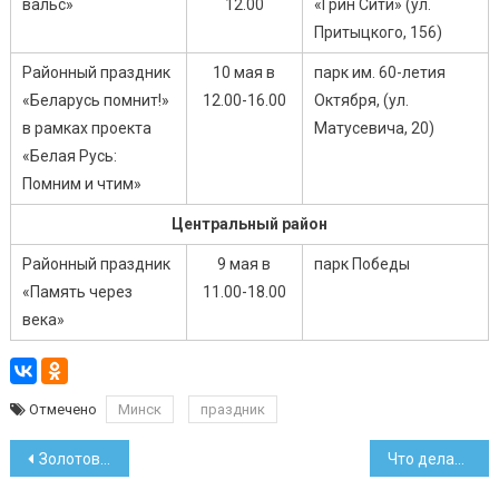
вальс»
12.00
«Грин Сити» (ул.
Притыцкого, 156)
Районный праздник
10 мая в
парк им. 60-летия
«Беларусь помнит!»
12.00-16.00
Октября, (ул.
в рамках проекта
Матусевича, 20)
«Белая Русь:
Помним и чтим»
Центральный район
Районный праздник
9 мая в
парк Победы
«Память через
11.00-18.00
века»
Отмечено
Минск
праздник
Навигация
Золотовалютные резервы за апрель выросли еще на 89 млн долларов
Что делали с валютой население и предприятия в апреле