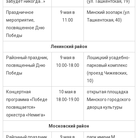
забудет никогда…»
(ул. Ташкентская, 19)
Праздничное
9 мая в
Минский зоопарк (ул.
мероприятие,
11.00
Ташкентская, 40)
посвященное Дню
Победы
Ленинский район
Районный праздник,
9 мая в
Лошицкий усадебно-
посвященный Дню
10.00-18.00
парковый комплекс
Победы
(проезд Чижевских,
10)
Концертная
10 мая в
открытая площадка
программа «Победе
18.00-19.00
Минского городского
посвящается»
дворца культуры
оркестра «Немига»
Московский район
Районный праздник
9 мая в
парк имени М.