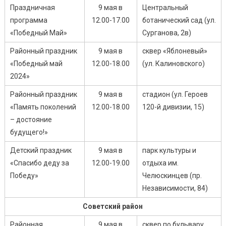
Праздничная
9 мая в
Центральный
программа
12.00-17.00
ботанический сад (ул.
«Победный Май»
Сурганова, 2в)
Районный праздник
9 мая в
сквер «Яблоневый»
«Победный май
12.00-18.00
(ул. Калиновского)
2024»
Районный праздник
9 мая в
стадион (ул. Героев
«Память поколений
12.00-18.00
120-й дивизии, 15)
– достояние
будущего!»
Детский праздник
9 мая в
парк культуры и
«Спасибо деду за
12.00-19.00
отдыха им.
Победу»
Челюскинцев (пр.
Независимости, 84)
Советский район
Районная
9 мая в
сквер по бульвару