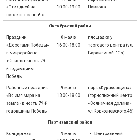
«Этих дней не
10.00-19.00
Павлова
смолкнет слава!..»
Октябрьский район
Праздник
8 мая в
площадка у
«Дорогами Победы»
16.00-18.00
торгового центра (ул.
в микрорайоне
Барамзиной, 12а)
«Сокол» в честь 79-
й годовщины
Победы
Районный праздник
9 мая в
парк «Курасовщина»
«Во имя мира на
13.00-18.00
(горнолыжный центр
земле» в честь 79-й
«Солнечная долина»,
годовщины Победы
ул.Корженевского,45)
Партизанский район
Концертная
9 мая в
Центральный