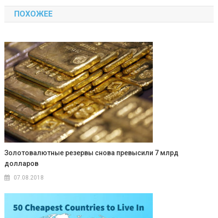
по
ПОХОЖЕЕ
записям
Золотовалютные резервы снова превысили 7 млрд
долларов
07.08.2018