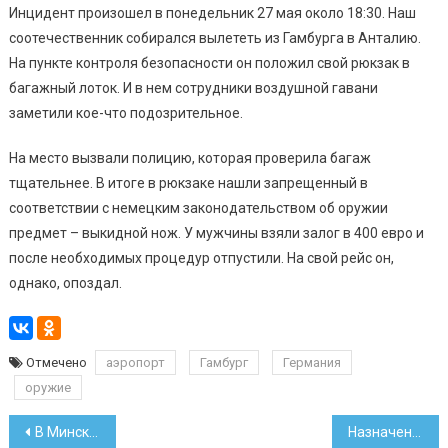
Инцидент произошел в понедельник 27 мая около 18:30. Наш
соотечественник собирался вылететь из Гамбурга в Анталию.
На пункте контроля безопасности он положил свой рюкзак в
багажный лоток. И в нем сотрудники воздушной гавани
заметили кое-что подозрительное.
На место вызвали полицию, которая проверила багаж
тщательнее. В итоге в рюкзаке нашли запрещенный в
соответствии с немецким законодательством об оружии
предмет – выкидной нож. У мужчины взяли залог в 400 евро и
после необходимых процедур отпустили. На свой рейс он,
однако, опоздал.
Отмечено
аэропорт
Гамбург
Германия
оружие
Навигация
В Минске заработал ТРЦ «Червенский»: там открылись Green и NewYorker
Назначен новый руководитель белорусского «Сбер Банка»