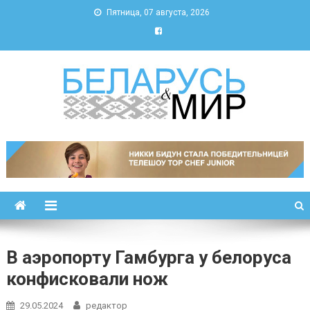
Пятница, 07 августа, 2026
Беларусь и мир
Новости Беларуси и мира
В аэропорту Гамбурга у белоруса
конфисковали нож
29.05.2024
редактор