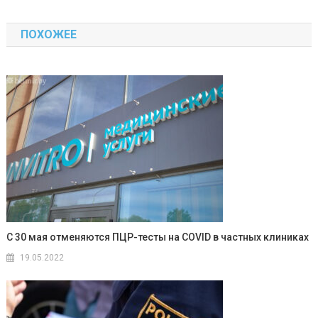
по
ПОХОЖЕЕ
записям
С 30 мая отменяются ПЦР-тесты на COVID в частных клиниках
19.05.2022