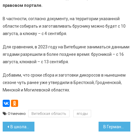
правовом портале.
В частности, согласно документу, на территории указанной
области собирать и заготавливать бруснику можно будет с 10
августа, а клюкву – с 4 сентября.
Для сравнения, в 2023 году на Витебщине заниматься данными
ягодами разрешили в более позднее время: брусникой – с 16
августа, клюквой – с 13 сентября.
Добавим, что сроки сбора и заготовки дикоросов в нынешнем
сезоне чуть ранее уже утвердили в Брестской, Гродненской,
Минской и Могилевской областях.
Отмечено
Витебская область
ягоды
Навигация
В школах появится факультатив по физике с популярными опытами
В Германии две фуры с белорусами везли опасный груз с нарушениями