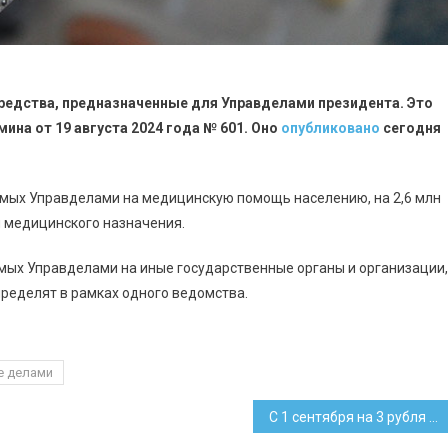
средства, предназначенные для Управделами президента. Это
ина от 19 августа 2024 года № 601. Оно
опубликовано
сегодня
емых Управделами на медицинскую помощь населению, на 2,6 млн
й медицинского назначения.
мых Управделами на иные государственные органы и организации,
спределят в рамках одного ведомства.
е делами
С 1 сентября на 3 рубля вырастет базовая ставка