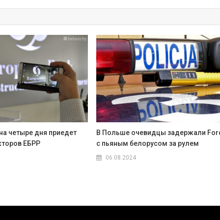
на четыре дня приедет
В Польше очевидцы задержали For
кторов ЕБРР
c пьяным белорусом за рулем
06.08.2024