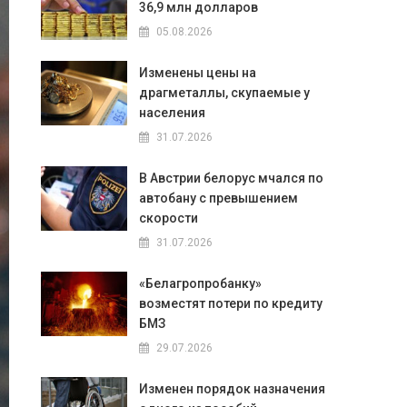
36,9 млн долларов
05.08.2026
Изменены цены на
драгметаллы, скупаемые у
населения
31.07.2026
В Австрии белорус мчался по
автобану с превышением
скорости
31.07.2026
«Белагропробанку»
возместят потери по кредиту
БМЗ
29.07.2026
Изменен порядок назначения