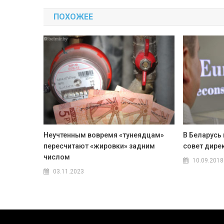
по
ПОХОЖЕЕ
записям
Неучтенным вовремя «тунеядцам»
В Беларусь 
пересчитают «жировки» задним
совет дире
числом
10.09.2018
03.11.2023