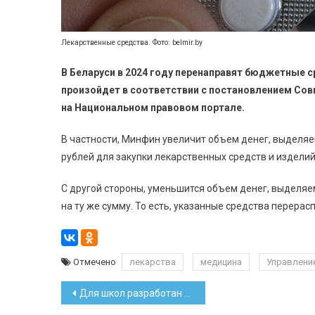
Лекарственные средства. Фото: belmir.by
В Беларуси в 2024 году перенаправят бюджетные 
произойдет в соответствии с постановлением Совм
на Национальном правовом портале.
В частности, Минфин увеличит объем денег, выделя
рублей для закупки лекарственных средств и издели
С другой стороны, уменьшится объем денег, выделяе
на ту же сумму. То есть, указанные средства перера
Отмечено
лекарства
медицина
Управлени
Навигация
Для школ разработан еще один курс по духовности и патриотизму