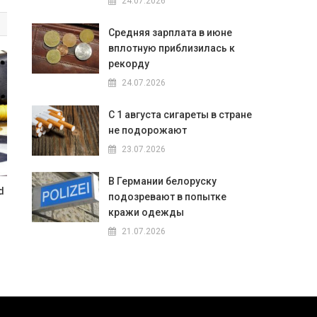
24.07.2026
Средняя зарплата в июне
вплотную приблизилась к
рекорду
24.07.2026
С 1 августа сигареты в стране
не подорожают
23.07.2026
В Германии белоруску
d
подозревают в попытке
кражи одежды
21.07.2026