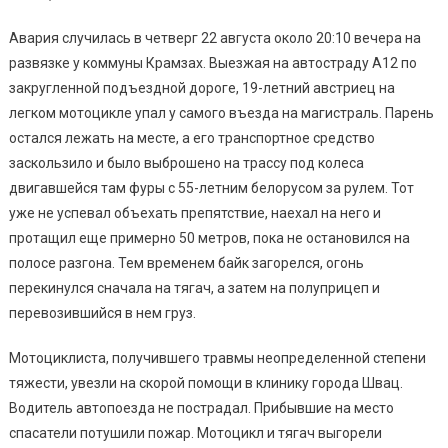
Авария случилась в четверг 22 августа около 20:10 вечера на
развязке у коммуны Крамзах. Выезжая на автостраду А12 по
закругленной подъездной дороге, 19-летний австриец на
легком мотоцикле упал у самого въезда на магистраль. Парень
остался лежать на месте, а его транспортное средство
заскользило и было выброшено на трассу под колеса
двигавшейся там фуры с 55-летним белорусом за рулем. Тот
уже не успевал объехать препятствие, наехал на него и
протащил еще примерно 50 метров, пока не остановился на
полосе разгона. Тем временем байк загорелся, огонь
перекинулся сначала на тягач, а затем на полуприцеп и
перевозившийся в нем груз.
Мотоциклиста, получившего травмы неопределенной степени
тяжести, увезли на скорой помощи в клинику города Швац.
Водитель автопоезда не пострадал. Прибывшие на место
спасатели потушили пожар. Мотоцикл и тягач выгорели