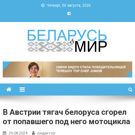
Четверг, 06 августа, 2026
Беларусь и мир
Новости Беларуси и мира
В Австрии тягач белоруса сгорел
от попавшего под него мотоцикла
26.08.2024
редактор