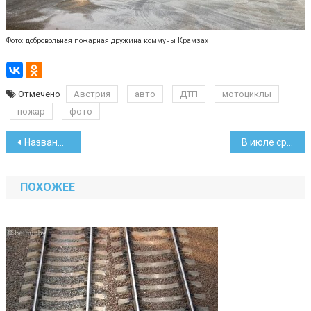
Фото: добровольная пожарная дружина коммуны Крамзах
Отмечено
Австрия
авто
ДТП
мотоциклы
пожар
фото
Навигация
Названы итоги визита в Беларусь главы правительства Китая
В июле средняя зарплата выросла на 85,1 рубля и стала рекордной
по
ПОХОЖЕЕ
записям