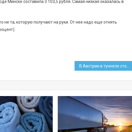
де Минске составила 3 103,5 рубля. Самая низкая оказалась в
о не та, которую получают на руки. От нее надо еще отнять
роцент).
В Австрии в туннеле столкнулись фура белоруса и легковая машина