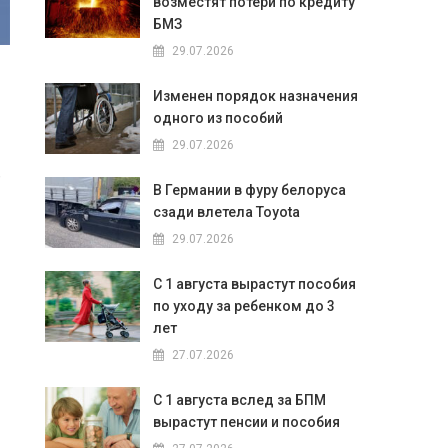
возместят потери по кредиту
БМЗ
29.07.2026
Изменен порядок назначения
одного из пособий
29.07.2026
,
В Германии в фуру белоруса
сзади влетела Toyota
29.07.2026
С 1 августа вырастут пособия
по уходу за ребенком до 3
лет
27.07.2026
С 1 августа вслед за БПМ
вырастут пенсии и пособия