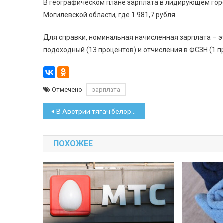
В географическом плане зарплата в лидирующем горо
Могилевской области, где 1 981,7 рубля.
Для справки, номинальная начисленная зарплата – эт
подоходный (13 процентов) и отчисления в ФСЗН (1 п
Отмечено
зарплата
Навигация
В Австрии тягач белоруса сгорел от попавшего под него мотоцикла
по
ПОХОЖЕЕ
записям